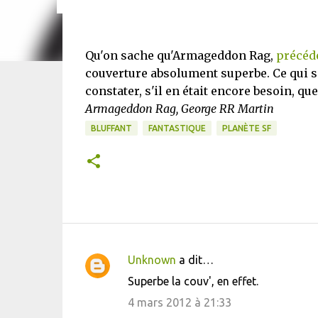
Qu'on sache qu'Armageddon Rag,
précéd
couverture absolument superbe. Ce qui se 
constater, s'il en était encore besoin, q
Armageddon Rag, George RR Martin
BLUFFANT
FANTASTIQUE
PLANÈTE SF
Unknown
a dit…
C
Superbe la couv', en effet.
o
4 mars 2012 à 21:33
m