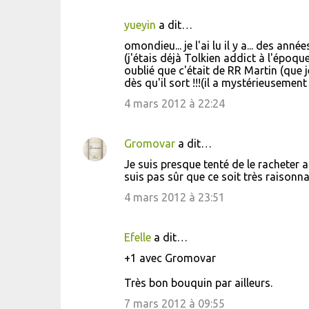
m
yueyin
a dit…
e
omondieu... je l'ai lu il y a... des an
n
(j'étais déjà Tolkien addict à l'époqu
t
oublié que c'était de RR Martin (que j
dès qu'il sort !!!(il a mystérieusemen
a
4 mars 2012 à 22:24
i
r
Gromovar
a dit…
e
s
Je suis presque tenté de le racheter a
suis pas sûr que ce soit très raisonna
4 mars 2012 à 23:51
Efelle
a dit…
+1 avec Gromovar
Très bon bouquin par ailleurs.
7 mars 2012 à 09:55