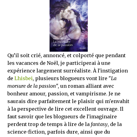
que Thomas connaissait et appréciait Olivier. Marlowe découvre une ville qu’il
ne connaissait pas, habitée par la méfiance, la peur et le rigorisme de la Ligue,
une ville pleine de mystères et de vieilles rancœurs. La Dame d...
Qu’il soit crié, annoncé, et colporté que pendant
les vacances de Noël, je participerai à une
expérience largement surréaliste. À l'instigation
de
Lhisbei
, plusieurs blogueurs vont lire "
La
morsure de la passion
", un roman alliant avec
bonheur amour, passion, et vampirisme. Je ne
saurais dire parfaitement le plaisir qui m'envahit
à la perspective de lire cet excellent ouvrage. Il
faut savoir que les blogueurs de l'imaginaire
perdent trop de temps à lire de la
fantasy
, de la
science-fiction, parfois dure, ainsi que du