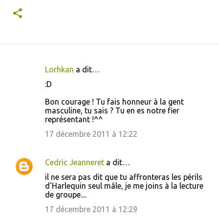
Lorhkan
a dit…
C
:D
o
Bon courage ! Tu fais honneur à la gent
m
masculine, tu sais ? Tu en es notre fier
m
représentant !^^
e
17 décembre 2011 à 12:22
n
t
Cedric Jeanneret
a dit…
a
il ne sera pas dit que tu affronteras les périls
i
d'Harlequin seul mâle, je me joins à la lecture
de groupe....
r
17 décembre 2011 à 12:29
e