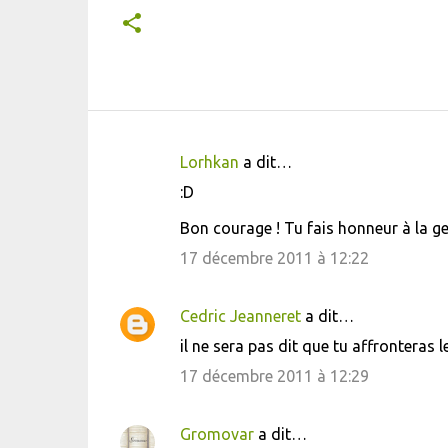
Lorhkan
a dit…
C
:D
o
Bon courage ! Tu fais honneur à la gen
m
m
17 décembre 2011 à 12:22
e
n
Cedric Jeanneret
a dit…
t
il ne sera pas dit que tu affronteras l
a
17 décembre 2011 à 12:29
i
r
Gromovar
a dit…