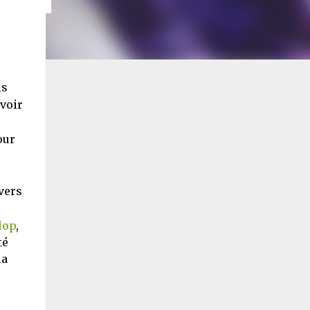
is
avoir
our
vers
lop
,
té
la