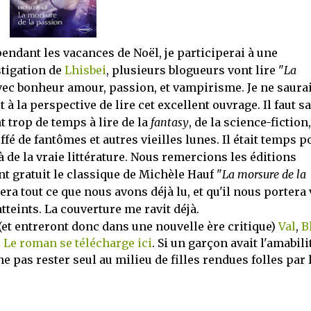
 pendant les vacances de Noël, je participerai à une
stigation de
Lhisbei
, plusieurs blogueurs vont lire "
La
avec bonheur amour, passion, et vampirisme. Je ne saura
 à la perspective de lire cet excellent ouvrage. Il faut s
t trop de temps à lire de la
fantasy
, de la science-fiction,
ffé de fantômes et autres vieilles lunes. Il était temps p
à de la vraie littérature. Nous remercions les éditions
t gratuit le classique de Michèle Hauf "
La morsure de la
ra tout ce que nous avons déjà lu, et qu'il nous portera 
teints. La couverture me ravit déjà.
(et entreront donc dans une nouvelle ère critique)
Val
,
B
.
Le roman se télécharge ici
. Si un garçon avait l'amabili
e pas rester seul au milieu de filles rendues folles par 