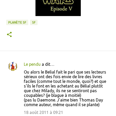
PLANÈTE SF
SF
Le pendu
a dit…
C
Ou alors le Belial fait le pari que ses lecteurs
o
sérieux ont des fois envie de lire des livres
faciles (comme tout le monde, quoi?) et que
m
s'ils le font en les achetant au Bélial plutôt
m
que chez Milady, ils ne se sentiront pas
coupables? (je blague à moitié)
e
(pas lu Daemone. J'aime bien Thomas Day
n
comme auteur, même quand il se plante)
t
18 août 2011 à 09:21