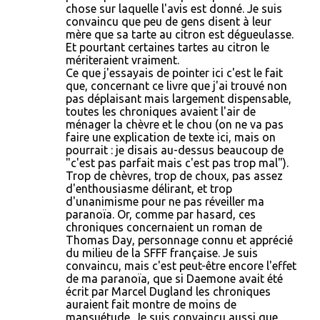
chose sur laquelle l'avis est donné. Je suis
convaincu que peu de gens disent à leur
mère que sa tarte au citron est dégueulasse.
Et pourtant certaines tartes au citron le
mériteraient vraiment.
Ce que j'essayais de pointer ici c'est le fait
que, concernant ce livre que j'ai trouvé non
pas déplaisant mais largement dispensable,
toutes les chroniques avaient l'air de
ménager la chèvre et le chou (on ne va pas
faire une explication de texte ici, mais on
pourrait : je disais au-dessus beaucoup de
"c'est pas parfait mais c'est pas trop mal").
Trop de chèvres, trop de choux, pas assez
d'enthousiasme délirant, et trop
d'unanimisme pour ne pas réveiller ma
paranoïa. Or, comme par hasard, ces
chroniques concernaient un roman de
Thomas Day, personnage connu et apprécié
du milieu de la SFFF française. Je suis
convaincu, mais c'est peut-être encore l'effet
de ma paranoïa, que si Daemone avait été
écrit par Marcel Dugland les chroniques
auraient fait montre de moins de
mansuétude. Je suis convaincu aussi que