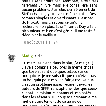
relirais sans doute pas Daemone, je relis très
rarement un livre, mais je le conseillerai sans
aucun problème. J'ai relus dernièrement du
Stefan Wul et j'y trouve le même plaisir. Des
romans simples et divertissants. C'est pas
du Proust mais c'est pas ce qu'on y
recherche non plus. Et si Thomas Day a fait
bien mieux, et bien c'est génial. Il me reste à
découvrir le meilleur.
18 août 2011 à 11:24
Maëlig
a dit…
Tu mets les pieds dans le plat, j'aime ça! :)
J'avais compris à peu près la même chose
que toi en lisant quelques billets sur ce
bouquin, et je me suis dit que ça n'était pas
un bouquin pour moi. En fait je trouve que
c'est un problème assez récurent avec les
auteurs de SFFF francophone, dès que ceux-
ci sont un minimum connus et implantés
dans les réseaux. Du coup maintenant je me
méfie naturellement de ce genre de
bouquins, et c'est un peu dommage puisque