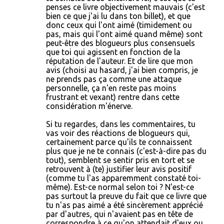
penses ce livre objectivement mauvais (c'est
bien ce que j'ai lu dans ton billet), et que
donc ceux qui l'ont aimé (timidement ou
pas, mais qui l'ont aimé quand même) sont
peut-être des blogueurs plus consensuels
que toi qui agissent en fonction de la
réputation de l'auteur. Et de lire que mon
avis (choisi au hasard, j'ai bien compris, je
ne prends pas ça comme une attaque
personnelle, ça n'en reste pas moins
frustrant et vexant) rentre dans cette
considération m'énerve.
Si tu regardes, dans les commentaires, tu
vas voir des réactions de blogueurs qui,
certainement parce qu'ils te connaissent
plus que je ne te connais (c'est-à-dire pas du
tout), semblent se sentir pris en tort et se
retrouvent à (te) justifier leur avis positif
(comme tu l'as apparemment constaté toi-
même). Est-ce normal selon toi ? N'est-ce
pas surtout la preuve du fait que ce livre que
tu n'as pas aimé a été sincèrement apprécié
par d'autres, qui n'avaient pas en tête de
correspondre à ce qu'on attendait d'eux ou