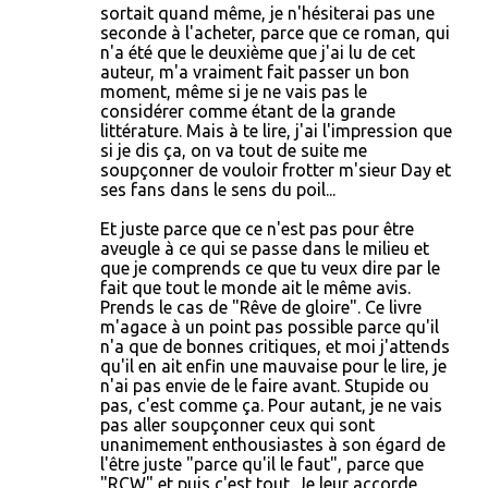
sortait quand même, je n'hésiterai pas une
seconde à l'acheter, parce que ce roman, qui
n'a été que le deuxième que j'ai lu de cet
auteur, m'a vraiment fait passer un bon
moment, même si je ne vais pas le
considérer comme étant de la grande
littérature. Mais à te lire, j'ai l'impression que
si je dis ça, on va tout de suite me
soupçonner de vouloir frotter m'sieur Day et
ses fans dans le sens du poil...
Et juste parce que ce n'est pas pour être
aveugle à ce qui se passe dans le milieu et
que je comprends ce que tu veux dire par le
fait que tout le monde ait le même avis.
Prends le cas de "Rêve de gloire". Ce livre
m'agace à un point pas possible parce qu'il
n'a que de bonnes critiques, et moi j'attends
qu'il en ait enfin une mauvaise pour le lire, je
n'ai pas envie de le faire avant. Stupide ou
pas, c'est comme ça. Pour autant, je ne vais
pas aller soupçonner ceux qui sont
unanimement enthousiastes à son égard de
l'être juste "parce qu'il le faut", parce que
"RCW" et puis c'est tout. Je leur accorde