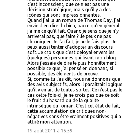
c'est inconscient, que ce n'est pas une
décision stratégique, mais qu'il y a des
icônes qui sont impressionnantes.
Quand j'ai lu un roman de Thomas Day, j'ai
envie d'en dire du bien, parce qu'en général
j'aime ce qu'il fait. Quand je sens que je n'y
arriverai pas, que faire ? Je peux ne pas
chroniquer. Je l'ai fait, je ne le fais plus. Je
peux aussi tenter d'adopter un discours
soft. Je crois que c'est déloyal envers les
(quelques) personnes qui lisent mon blog.
Alors j'essaie de dire le plus honnêtement
possible ce que j'ai pensé en donnant, si
possible, des éléments de preuve.
Si, comme tu l'as dit, nous ne donnons que
des avis subjectifs, alors il paraîtrait logique
qu'il y en ait de toutes sortes. Ce n'est pas le
cas cette fois-ci, je ne crois pas que ce soit
le fruit du hasard ou de la qualité
intrinsèque du roman. C'est cet état de fait,
cette accumulation de critiques non-
négatives sans être vraiment positives qui a
attiré mon attention.
19 août 2011 à 15:59