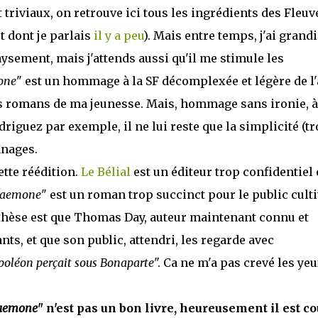
triviaux, on retrouve ici tous les ingrédients des Fleuv
et dont je parlais
il y a peu
). Mais entre temps, j'ai grandi
aysement, mais j'attends aussi qu'il me stimule les
one
" est un hommage à la SF décomplexée et légère de l
tits romans de ma jeunesse. Mais, hommage sans ironie, à
riguez par exemple, il ne lui reste que la simplicité (tr
nnages.
ette réédition.
Le Bélial
est un éditeur trop confidentiel 
aemone
" est un roman trop succinct pour le public cult
thèse est que Thomas Day, auteur maintenant connu et
ts, et que son public, attendri, les regarde avec
poléon perçait sous Bonaparte
". Ca ne m'a pas crevé les yeu
aemone
" n'est pas un bon livre, heureusement il est co