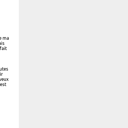
ue ma
ais
fait
utes
ir
 veux
est