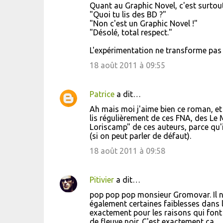
Quant au Graphic Novel, c'est surtout 
"Quoi tu lis des BD ?"
"Non c'est un Graphic Novel !"
"Désolé, total respect."
L'expérimentation ne transforme pas la
18 août 2011 à 09:55
Patrice
a dit…
Ah mais moi j'aime bien ce roman, et 
lis régulièrement de ces FNA, des Le 
Loriscamp" de ces auteurs, parce qu'
(si on peut parler de défaut).
18 août 2011 à 09:58
Pitivier
a dit…
pop pop pop monsieur Gromovar. Il n
également certaines faiblesses dans l
exactement pour les raisons qui font q
de fleuve noir. C'est exactement ca.