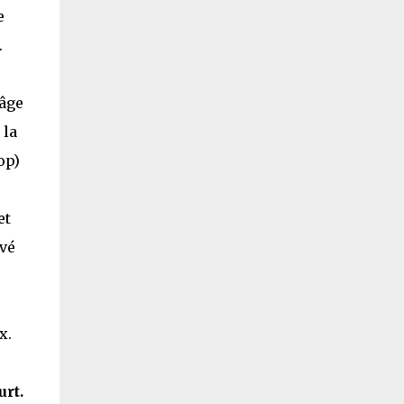
e
.
'âge
 la
op)
et
ivé
x.
urt.