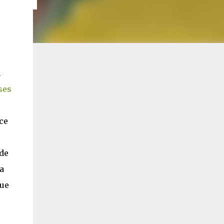
n
ses
ce
 de
 a
que