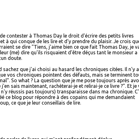
de contester à Thomas Day le droit d'écrire des petits livres
, et à qui conque de les lire et d'y prendre du plaisir. Je crois q
raient se dire "Tiens, j'aime bien ce que fait Thomas Day, je v
ur (me) dire qu'ils risquaient d'être déçus tant le monsieur a 
cun doute.
d sachez que j'ai choisi au hasard les chroniques citées. Il n'y a
que vos chroniques pointent des défauts, mais se terminent to
 mal". So what ? La question que je me pose toujours après avo
'en sais maintenant, rachèterai-je et relirai-je ce livre ?". Et je
n'y réussis pas toujours) transparaisse dans ma chronique. C'
créé ce blog pour répondre à des copains qui me demandaient
up, ce que je leur conseillais de lire.