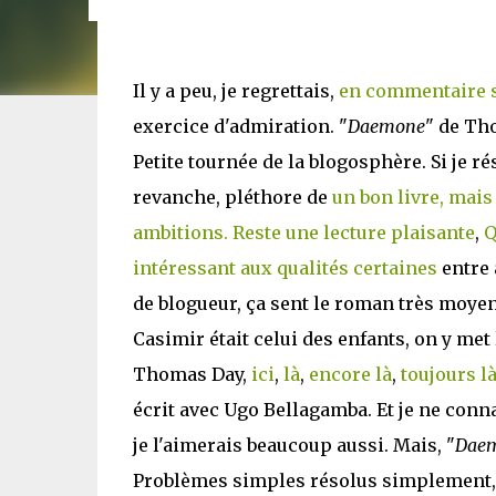
Il y a peu, je regrettais,
en commentaire s
exercice d'admiration. "
Daemone
" de Th
Petite tournée de la blogosphère. Si je ré
revanche, pléthore de
un bon livre, mais
ambitions. Reste une lecture plaisante
,
Q
intéressant aux qualités certaines
entre 
de blogueur, ça sent le roman très moy
Casimir était celui des enfants, on y met
Thomas Day,
ici
,
là
,
encore là
,
toujours l
écrit avec Ugo Bellagamba. Et je ne con
je l'aimerais beaucoup aussi. Mais, "
Dae
Problèmes simples résolus simplement, 