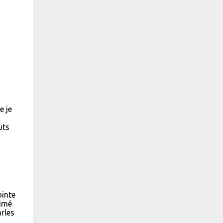
e je
uts
ointe
aimé
arles