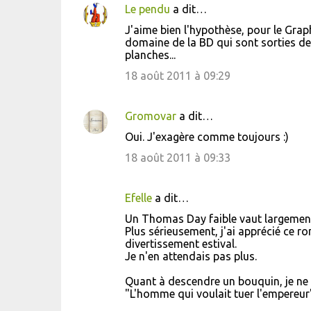
Le pendu
a dit…
s
J'aime bien l'hypothèse, pour le Graph
domaine de la BD qui sont sorties de
planches...
18 août 2011 à 09:29
Gromovar
a dit…
Oui. J'exagère comme toujours :)
18 août 2011 à 09:33
Efelle
a dit…
Un Thomas Day faible vaut largemen
Plus sérieusement, j'ai apprécié ce r
divertissement estival.
Je n'en attendais pas plus.
Quant à descendre un bouquin, je ne me
"L'homme qui voulait tuer l'empereur