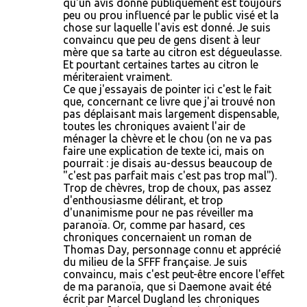
qu'un avis donné publiquement est toujours
peu ou prou influencé par le public visé et la
chose sur laquelle l'avis est donné. Je suis
convaincu que peu de gens disent à leur
mère que sa tarte au citron est dégueulasse.
Et pourtant certaines tartes au citron le
mériteraient vraiment.
Ce que j'essayais de pointer ici c'est le fait
que, concernant ce livre que j'ai trouvé non
pas déplaisant mais largement dispensable,
toutes les chroniques avaient l'air de
ménager la chèvre et le chou (on ne va pas
faire une explication de texte ici, mais on
pourrait : je disais au-dessus beaucoup de
"c'est pas parfait mais c'est pas trop mal").
Trop de chèvres, trop de choux, pas assez
d'enthousiasme délirant, et trop
d'unanimisme pour ne pas réveiller ma
paranoïa. Or, comme par hasard, ces
chroniques concernaient un roman de
Thomas Day, personnage connu et apprécié
du milieu de la SFFF française. Je suis
convaincu, mais c'est peut-être encore l'effet
de ma paranoïa, que si Daemone avait été
écrit par Marcel Dugland les chroniques