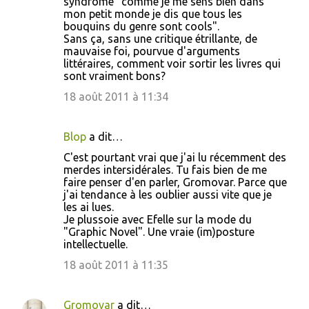
syndrome "comme je me sens bien dans
mon petit monde je dis que tous les
bouquins du genre sont cools".
Sans ça, sans une critique étrillante, de
mauvaise foi, pourvue d'arguments
littéraires, comment voir sortir les livres qui
sont vraiment bons?
18 août 2011 à 11:34
Blop
a dit…
C'est pourtant vrai que j'ai lu récemment des
merdes intersidérales. Tu fais bien de me
faire penser d'en parler, Gromovar. Parce que
j'ai tendance à les oublier aussi vite que je
les ai lues.
Je plussoie avec Efelle sur la mode du
"Graphic Novel". Une vraie (im)posture
intellectuelle.
18 août 2011 à 11:35
Gromovar
a dit…