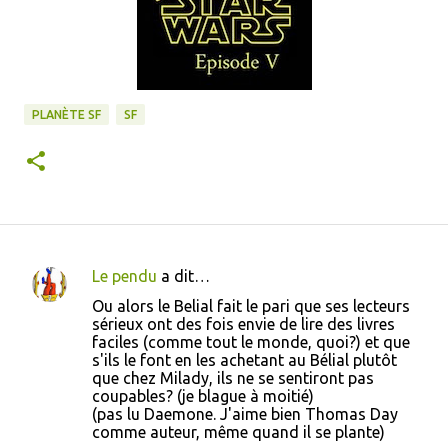
PLANÈTE SF
SF
Le pendu
a dit…
C
Ou alors le Belial fait le pari que ses lecteurs
o
sérieux ont des fois envie de lire des livres
faciles (comme tout le monde, quoi?) et que
m
s'ils le font en les achetant au Bélial plutôt
m
que chez Milady, ils ne se sentiront pas
coupables? (je blague à moitié)
e
(pas lu Daemone. J'aime bien Thomas Day
n
comme auteur, même quand il se plante)