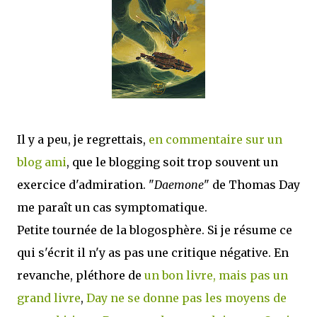
que Thomas connaissait et appréciait Olivier. Marlowe découvre une ville qu’il
ne connaissait pas, habitée par la méfiance, la peur et le rigorisme de la Ligue,
une ville pleine de mystères et de vieilles rancœurs. La Dame d...
Il y a peu, je regrettais,
en commentaire sur un
blog ami
, que le blogging soit trop souvent un
exercice d'admiration. "
Daemone
" de Thomas Day
me paraît un cas symptomatique.
Petite tournée de la blogosphère. Si je résume ce
qui s'écrit il n'y as pas une critique négative. En
revanche, pléthore de
un bon livre, mais pas un
grand livre
,
Day ne se donne pas les moyens de