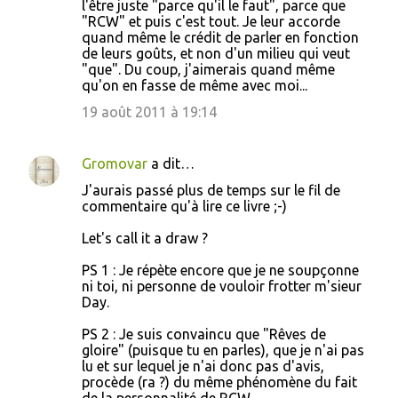
l'être juste "parce qu'il le faut", parce que
"RCW" et puis c'est tout. Je leur accorde
quand même le crédit de parler en fonction
de leurs goûts, et non d'un milieu qui veut
"que". Du coup, j'aimerais quand même
qu'on en fasse de même avec moi...
19 août 2011 à 19:14
Gromovar
a dit…
J'aurais passé plus de temps sur le fil de
commentaire qu'à lire ce livre ;-)
Let's call it a draw ?
PS 1 : Je répète encore que je ne soupçonne
ni toi, ni personne de vouloir frotter m'sieur
Day.
PS 2 : Je suis convaincu que "Rêves de
gloire" (puisque tu en parles), que je n'ai pas
lu et sur lequel je n'ai donc pas d'avis,
procède (ra ?) du même phénomène du fait