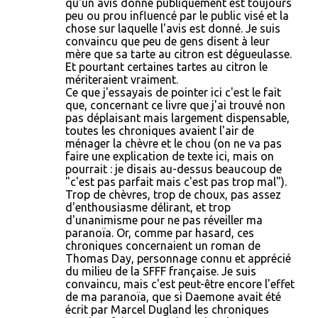
qu'un avis donné publiquement est toujours
peu ou prou influencé par le public visé et la
chose sur laquelle l'avis est donné. Je suis
convaincu que peu de gens disent à leur
mère que sa tarte au citron est dégueulasse.
Et pourtant certaines tartes au citron le
mériteraient vraiment.
Ce que j'essayais de pointer ici c'est le fait
que, concernant ce livre que j'ai trouvé non
pas déplaisant mais largement dispensable,
toutes les chroniques avaient l'air de
ménager la chèvre et le chou (on ne va pas
faire une explication de texte ici, mais on
pourrait : je disais au-dessus beaucoup de
"c'est pas parfait mais c'est pas trop mal").
Trop de chèvres, trop de choux, pas assez
d'enthousiasme délirant, et trop
d'unanimisme pour ne pas réveiller ma
paranoïa. Or, comme par hasard, ces
chroniques concernaient un roman de
Thomas Day, personnage connu et apprécié
du milieu de la SFFF française. Je suis
convaincu, mais c'est peut-être encore l'effet
de ma paranoïa, que si Daemone avait été
écrit par Marcel Dugland les chroniques