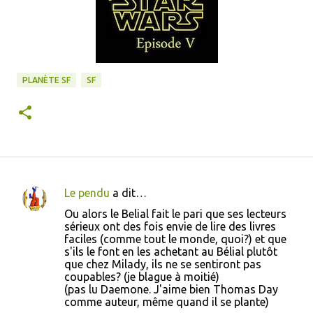
PLANÈTE SF
SF
Le pendu
a dit…
C
Ou alors le Belial fait le pari que ses lecteurs
o
sérieux ont des fois envie de lire des livres
faciles (comme tout le monde, quoi?) et que
m
s'ils le font en les achetant au Bélial plutôt
m
que chez Milady, ils ne se sentiront pas
coupables? (je blague à moitié)
e
(pas lu Daemone. J'aime bien Thomas Day
n
comme auteur, même quand il se plante)