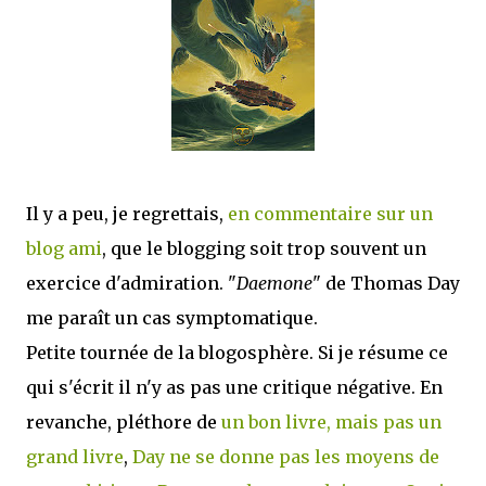
que Thomas connaissait et appréciait Olivier. Marlowe découvre une ville qu’il
ne connaissait pas, habitée par la méfiance, la peur et le rigorisme de la Ligue,
une ville pleine de mystères et de vieilles rancœurs. La Dame d...
Il y a peu, je regrettais,
en commentaire sur un
blog ami
, que le blogging soit trop souvent un
exercice d'admiration. "
Daemone
" de Thomas Day
me paraît un cas symptomatique.
Petite tournée de la blogosphère. Si je résume ce
qui s'écrit il n'y as pas une critique négative. En
revanche, pléthore de
un bon livre, mais pas un
grand livre
,
Day ne se donne pas les moyens de