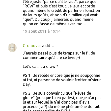
l'être juste "parce qu'il le faut", parce que
"RCW" et puis c'est tout. Je leur accorde
quand même le crédit de parler en fonction
de leurs goûts, et non d'un milieu qui veut
"que". Du coup, j'aimerais quand même
qu'on en fasse de même avec moi...
19 août 2011 à 19:14
Gromovar
a dit…
J'aurais passé plus de temps sur le fil de
commentaire qu'à lire ce livre ;-)
Let's call it a draw ?
PS 1 : Je répète encore que je ne soupçonne
ni toi, ni personne de vouloir frotter m'sieur
Day.
PS 2 : Je suis convaincu que "Rêves de
gloire" (puisque tu en parles), que je n'ai pas
lu et sur lequel je n'ai donc pas d'avis,
procède (ra ?) du même phénomène du fait