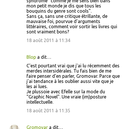
syndrome "comme je me sens bien dans
mon petit monde je dis que tous les
bouquins du genre sont cools".
Sans ça, sans une critique étrillante, de
mauvaise foi, pourvue d'arguments
littéraires, comment voir sortir les livres qui
sont vraiment bons?
18 août 2011 à 11:34
Blop
a dit…
C'est pourtant vrai que j'ai lu récemment des
merdes intersidérales. Tu fais bien de me
faire penser d'en parler, Gromovar. Parce que
j'ai tendance à les oublier aussi vite que je
les ai lues.
Je plussoie avec Efelle sur la mode du
"Graphic Novel". Une vraie (im)posture
intellectuelle.
18 août 2011 à 11:35
Gromovar
a dit…