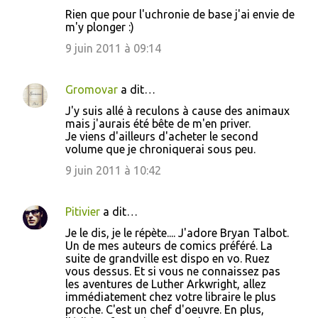
C
Rien que pour l'uchronie de base j'ai envie de
o
m'y plonger :)
m
9 juin 2011 à 09:14
m
e
Gromovar
a dit…
n
J'y suis allé à reculons à cause des animaux
t
mais j'aurais été bête de m'en priver.
Je viens d'ailleurs d'acheter le second
a
volume que je chroniquerai sous peu.
i
9 juin 2011 à 10:42
r
e
Pitivier
a dit…
s
Je le dis, je le répète.... J'adore Bryan Talbot.
Un de mes auteurs de comics préféré. La
suite de grandville est dispo en vo. Ruez
vous dessus. Et si vous ne connaissez pas
les aventures de Luther Arkwright, allez
immédiatement chez votre libraire le plus
proche. C'est un chef d'oeuvre. En plus,