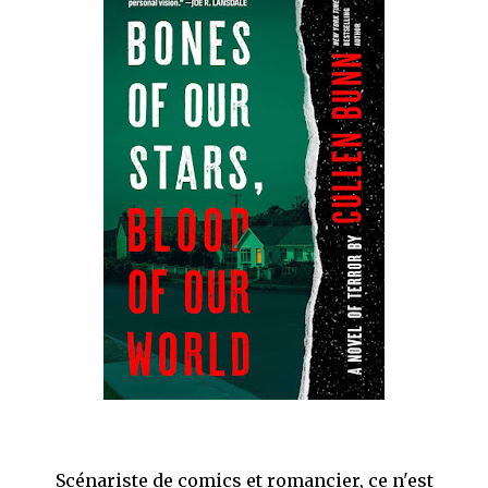
que Thomas connaissait et appréciait Olivier. Marlowe découvre une ville qu’il
ne connaissait pas, habitée par la méfiance, la peur et le rigorisme de la Ligue,
une ville pleine de mystères et de vieilles rancœurs. La Dame d...
Scénariste de comics et romancier, ce n'est