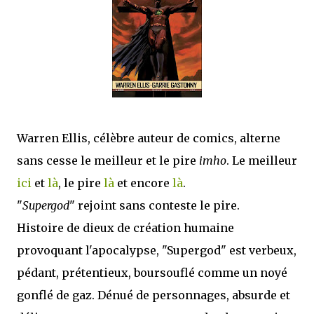
que Thomas connaissait et appréciait Olivier. Marlowe découvre une ville qu’il
ne connaissait pas, habitée par la méfiance, la peur et le rigorisme de la Ligue,
une ville pleine de mystères et de vieilles rancœurs. La Dame d...
Warren Ellis, célèbre auteur de comics, alterne
sans cesse le meilleur et le pire
imho
. Le meilleur
ici
et
là
, le pire
là
et encore
là
.
"
Supergod
" rejoint sans conteste le pire.
Histoire de dieux de création humaine
provoquant l'apocalypse, "Supergod" est verbeux,
pédant, prétentieux, boursouflé comme un noyé
gonflé de gaz. Dénué de personnages, absurde et