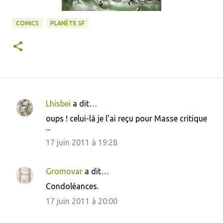
COMICS
PLANÈTE SF
Lhisbei
a dit…
C
oups ! celui-là je l'ai reçu pour Masse critique
o
...
m
17 juin 2011 à 19:28
m
e
Gromovar
a dit…
n
Condoléances.
t
17 juin 2011 à 20:00
a
i