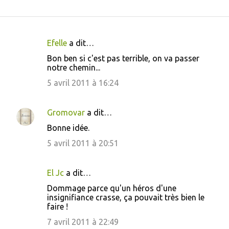
Efelle
a dit…
C
Bon ben si c'est pas terrible, on va passer
o
notre chemin...
m
5 avril 2011 à 16:24
m
e
Gromovar
a dit…
n
Bonne idée.
t
5 avril 2011 à 20:51
a
i
El Jc
a dit…
r
Dommage parce qu'un héros d'une
e
insignifiance crasse, ça pouvait très bien le
s
faire !
7 avril 2011 à 22:49