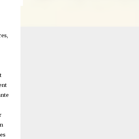
res,
t
ent
ante
r
on
ses