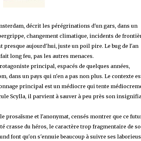
msterdam, décrit les pérégrinations d'un gars, dans un
pergrippe, changement climatique, incidents de frontiè
presque aujourd'hui, juste un poil pire. Le bug de l'an
fait long feu, pas les autres menaces.
r protagoniste principal, espacés de quelques années,
nom, dans un pays qui n'en a pas non plus. Le contexte es
ersonnage principal est un médiocre qui tente médiocrem
le Scylla, il parvient à sauver à peu près son insignifi
le prosaïsme et l'anonymat, censés montrer que ce futu
ité crasse du héros, le caractère trop fragmentaire de s
und font qu'on s'ennuie beaucoup à suivre ses laborieu