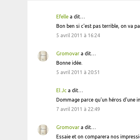
Efelle
a dit…
C
Bon ben si c'est pas terrible, on va pa
o
5 avril 2011 à 16:24
m
m
Gromovar
a dit…
e
Bonne idée.
n
5 avril 2011 à 20:51
t
a
i
El Jc
a dit…
r
Dommage parce qu'un héros d'une insig
e
7 avril 2011 à 22:49
s
Gromovar
a dit…
Essaie et on comparera nos impressi