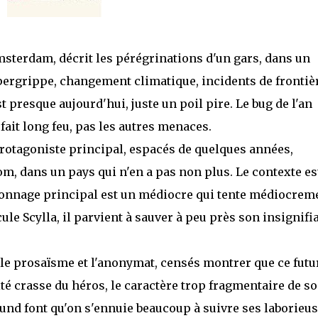
msterdam, décrit les pérégrinations d'un gars, dans un
pergrippe, changement climatique, incidents de frontiè
presque aujourd'hui, juste un poil pire. Le bug de l'an
fait long feu, pas les autres menaces.
r protagoniste principal, espacés de quelques années,
nom, dans un pays qui n'en a pas non plus. Le contexte es
ersonnage principal est un médiocre qui tente médiocrem
le Scylla, il parvient à sauver à peu près son insignifi
le prosaïsme et l'anonymat, censés montrer que ce futu
ité crasse du héros, le caractère trop fragmentaire de s
und font qu'on s'ennuie beaucoup à suivre ses laborieu