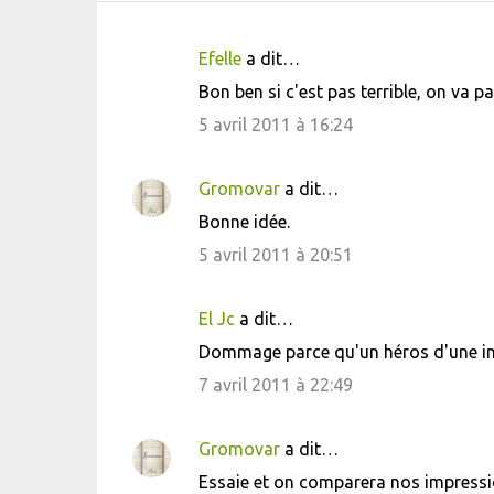
Efelle
a dit…
C
Bon ben si c'est pas terrible, on va pa
o
5 avril 2011 à 16:24
m
m
Gromovar
a dit…
e
Bonne idée.
n
5 avril 2011 à 20:51
t
a
i
El Jc
a dit…
r
Dommage parce qu'un héros d'une insig
e
7 avril 2011 à 22:49
s
Gromovar
a dit…
Essaie et on comparera nos impressi