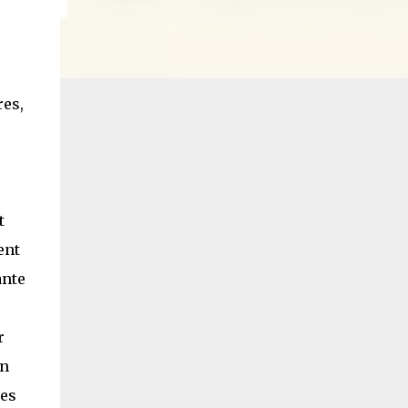
res,
t
ent
ante
r
on
ses