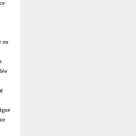
 ce
e ou
n
blée
nt
.
tigue
our