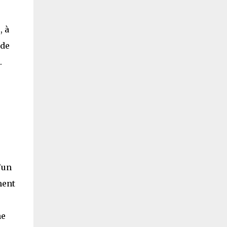
, à
 de
.
’un
ment
ne