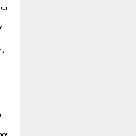
t un
e
és
.
um
nage