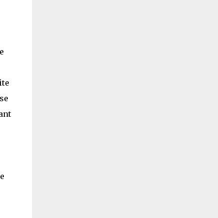
e
ite
ise
ant
re
r