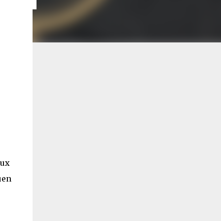
aux
uen