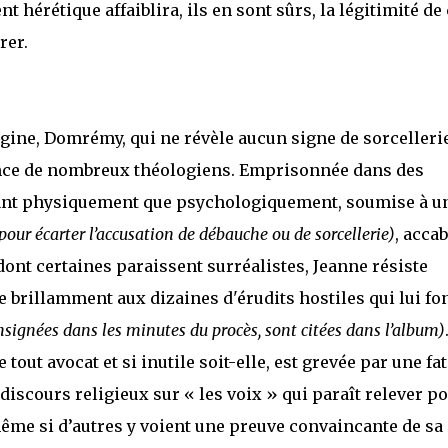
t hérétique affaiblira, ils en sont sûrs, la légitimité de
rer.
gine, Domrémy, qui ne révèle aucun signe de sorcelleri
sence de nombreux théologiens. Emprisonnée dans des
r tant physiquement que psychologiquement, soumise à u
 pour écarter l’accusation de débauche ou de sorcellerie)
, acca
ont certaines paraissent surréalistes, Jeanne résiste
brillamment aux dizaines d'érudits hostiles qui lui fo
consignées dans les minutes du procès, sont citées dans l’album)
tout avocat et si inutile soit-elle, est grevée par une fa
discours religieux sur « les voix » qui paraît relever p
 même si d’autres y voient une preuve convaincante de sa