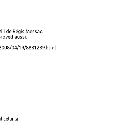
zili de Régis Messac.
proved aussi.
s/2008/04/19/8881239.html
 celui là.