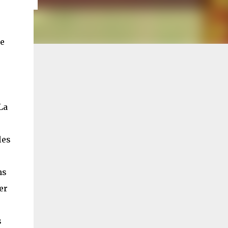
de
La
les
ns
er
s