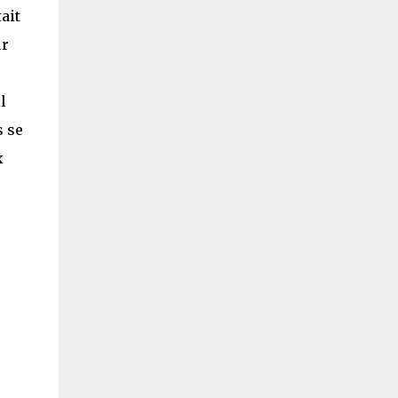
ait
ur
l
s se
x