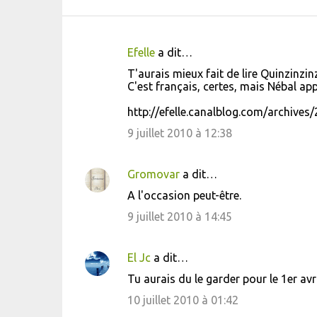
Efelle
a dit…
C
T'aurais mieux fait de lire Quinzinzin
o
C'est français, certes, mais Nébal ap
m
http://efelle.canalblog.com/archive
m
9 juillet 2010 à 12:38
e
n
Gromovar
a dit…
t
A l'occasion peut-être.
a
9 juillet 2010 à 14:45
i
r
El Jc
a dit…
e
s
Tu aurais du le garder pour le 1er avril
10 juillet 2010 à 01:42