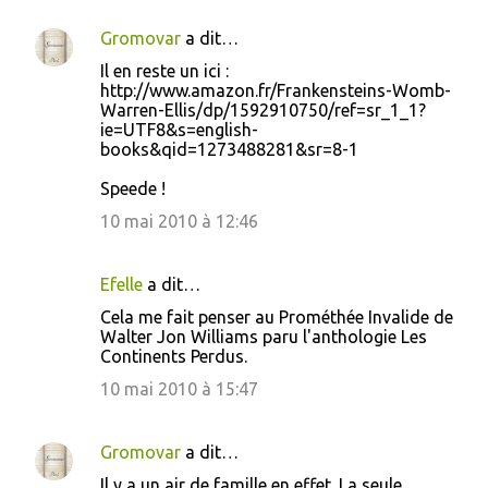
e
n
Gromovar
a dit…
t
Il en reste un ici :
http://www.amazon.fr/Frankensteins-Womb-
a
Warren-Ellis/dp/1592910750/ref=sr_1_1?
i
ie=UTF8&s=english-
books&qid=1273488281&sr=8-1
r
e
Speede !
s
10 mai 2010 à 12:46
Efelle
a dit…
Cela me fait penser au Prométhée Invalide de
Walter Jon Williams paru l'anthologie Les
Continents Perdus.
10 mai 2010 à 15:47
Gromovar
a dit…
Il y a un air de famille en effet. La seule