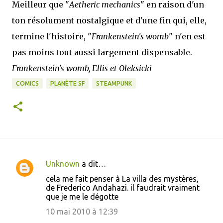
Meilleur que "
Aetheric mechanics
" en raison d'un
ton résolument nostalgique et d'une fin qui, elle,
termine l'histoire, "
Frankenstein's womb
" n'en est
pas moins tout aussi largement dispensable.
Frankenstein's womb, Ellis et Oleksicki
COMICS
PLANÈTE SF
STEAMPUNK
Unknown
a dit…
C
cela me fait penser à La villa des mystères,
o
de Frederico Andahazi. il faudrait vraiment
que je me le dégotte
m
m
10 mai 2010 à 12:39