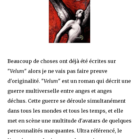
que Thomas connaissait et appréciait Olivier. Marlowe découvre une ville qu’il
ne connaissait pas, habitée par la méfiance, la peur et le rigorisme de la Ligue,
une ville pleine de mystères et de vieilles rancœurs. La Dame d...
Beaucoup de choses ont déjà été écrites sur
"
Velum
" alors je ne vais pas faire preuve
d'originalité. "
Velum
" est un roman qui décrit une
guerre multiverselle entre anges et anges
déchus. Cette guerre se déroule simultanément
dans tous les mondes et tous les temps, et elle
met en scène une multitude d'avatars de quelques
personnalités marquantes. Ultra référencé, le