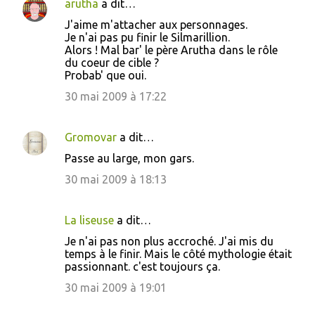
arutha
a dit…
C
J'aime m'attacher aux personnages.
o
Je n'ai pas pu finir le Silmarillion.
Alors ! Mal bar' le père Arutha dans le rôle
m
du coeur de cible ?
m
Probab' que oui.
e
30 mai 2009 à 17:22
n
t
Gromovar
a dit…
a
Passe au large, mon gars.
i
30 mai 2009 à 18:13
r
e
La liseuse
a dit…
s
Je n'ai pas non plus accroché. J'ai mis du
temps à le finir. Mais le côté mythologie était
passionnant. c'est toujours ça.
30 mai 2009 à 19:01