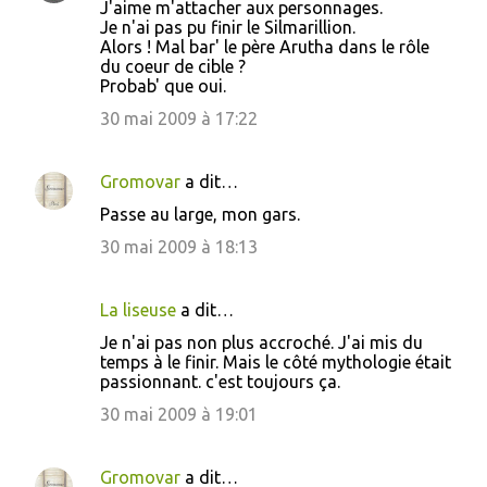
J'aime m'attacher aux personnages.
o
Je n'ai pas pu finir le Silmarillion.
Alors ! Mal bar' le père Arutha dans le rôle
m
du coeur de cible ?
m
Probab' que oui.
e
30 mai 2009 à 17:22
n
t
Gromovar
a dit…
a
Passe au large, mon gars.
i
30 mai 2009 à 18:13
r
e
La liseuse
a dit…
s
Je n'ai pas non plus accroché. J'ai mis du
temps à le finir. Mais le côté mythologie était
passionnant. c'est toujours ça.
30 mai 2009 à 19:01
Gromovar
a dit…