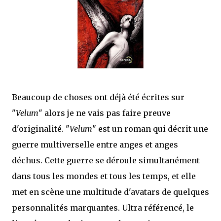
que Thomas connaissait et appréciait Olivier. Marlowe découvre une ville qu’il
ne connaissait pas, habitée par la méfiance, la peur et le rigorisme de la Ligue,
une ville pleine de mystères et de vieilles rancœurs. La Dame d...
Beaucoup de choses ont déjà été écrites sur
"
Velum
" alors je ne vais pas faire preuve
d'originalité. "
Velum
" est un roman qui décrit une
guerre multiverselle entre anges et anges
déchus. Cette guerre se déroule simultanément
dans tous les mondes et tous les temps, et elle
met en scène une multitude d'avatars de quelques
personnalités marquantes. Ultra référencé, le