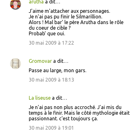
arutha
a dit…
C
J'aime m'attacher aux personnages.
o
Je n'ai pas pu finir le Silmarillion.
Alors ! Mal bar' le père Arutha dans le rôle
m
du coeur de cible ?
m
Probab' que oui.
e
30 mai 2009 à 17:22
n
t
Gromovar
a dit…
a
Passe au large, mon gars.
i
30 mai 2009 à 18:13
r
e
La liseuse
a dit…
s
Je n'ai pas non plus accroché. J'ai mis du
temps à le finir. Mais le côté mythologie était
passionnant. c'est toujours ça.
30 mai 2009 à 19:01