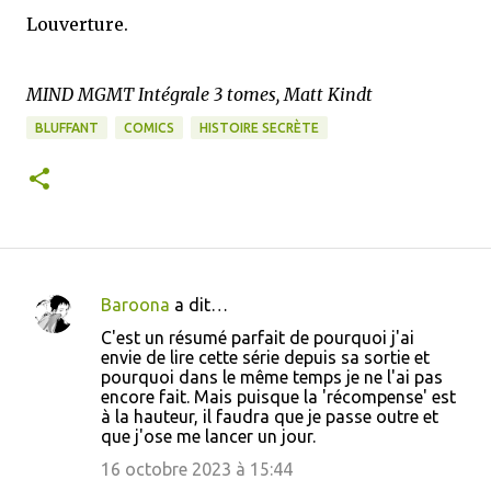
Louverture.
MIND MGMT Intégrale 3 tomes, Matt Kindt
BLUFFANT
COMICS
HISTOIRE SECRÈTE
Baroona
a dit…
C
C'est un résumé parfait de pourquoi j'ai
o
envie de lire cette série depuis sa sortie et
pourquoi dans le même temps je ne l'ai pas
m
encore fait. Mais puisque la 'récompense' est
m
à la hauteur, il faudra que je passe outre et
que j'ose me lancer un jour.
e
16 octobre 2023 à 15:44
n