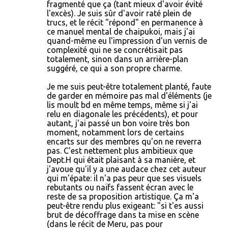
fragmenté que ça (tant mieux d'avoir évité
l'excès). Je suis sûr d'avoir raté plein de
trucs, et le récit "répond" en permanence à
ce manuel mental de chaipukoi, mais j'ai
quand-même eu l'impression d'un vernis de
complexité qui ne se concrétisait pas
totalement, sinon dans un arrière-plan
suggéré, ce qui a son propre charme.
Je me suis peut-être totalement planté, faute
de garder en mémoire pas mal d'éléments (je
lis moult bd en même temps, même si j'ai
relu en diagonale les précédents), et pour
autant, j'ai passé un bon voire très bon
moment, notamment lors de certains
encarts sur des membres qu'on ne reverra
pas. C'est nettement plus ambitieux que
Dept.H qui était plaisant à sa manière, et
j'avoue qu'il y a une audace chez cet auteur
qui m'épate: il n'a pas peur que ses visuels
rebutants ou naïfs fassent écran avec le
reste de sa proposition artistique. Ça m'a
peut-être rendu plus exigeant: "si t'es aussi
brut de décoffrage dans ta mise en scène
(dans le récit de Meru, pas pour