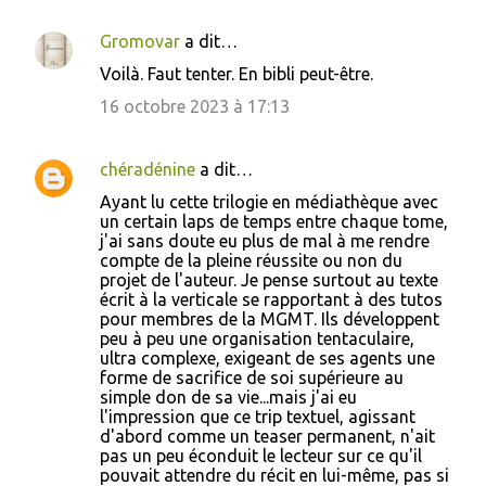
t
a
Gromovar
a dit…
i
Voilà. Faut tenter. En bibli peut-être.
r
16 octobre 2023 à 17:13
e
s
chéradénine
a dit…
Ayant lu cette trilogie en médiathèque avec
un certain laps de temps entre chaque tome,
j'ai sans doute eu plus de mal à me rendre
compte de la pleine réussite ou non du
projet de l'auteur. Je pense surtout au texte
écrit à la verticale se rapportant à des tutos
pour membres de la MGMT. Ils développent
peu à peu une organisation tentaculaire,
ultra complexe, exigeant de ses agents une
forme de sacrifice de soi supérieure au
simple don de sa vie...mais j'ai eu
l'impression que ce trip textuel, agissant
d'abord comme un teaser permanent, n'ait
pas un peu éconduit le lecteur sur ce qu'il
pouvait attendre du récit en lui-même, pas si