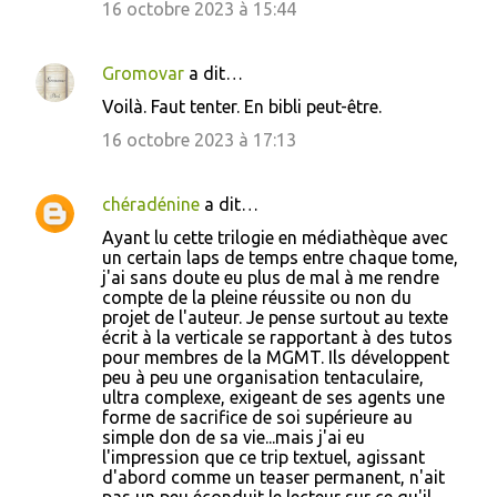
16 octobre 2023 à 15:44
n
t
a
Gromovar
a dit…
i
Voilà. Faut tenter. En bibli peut-être.
r
16 octobre 2023 à 17:13
e
s
chéradénine
a dit…
Ayant lu cette trilogie en médiathèque avec
un certain laps de temps entre chaque tome,
j'ai sans doute eu plus de mal à me rendre
compte de la pleine réussite ou non du
projet de l'auteur. Je pense surtout au texte
écrit à la verticale se rapportant à des tutos
pour membres de la MGMT. Ils développent
peu à peu une organisation tentaculaire,
ultra complexe, exigeant de ses agents une
forme de sacrifice de soi supérieure au
simple don de sa vie...mais j'ai eu
l'impression que ce trip textuel, agissant
d'abord comme un teaser permanent, n'ait
pas un peu éconduit le lecteur sur ce qu'il