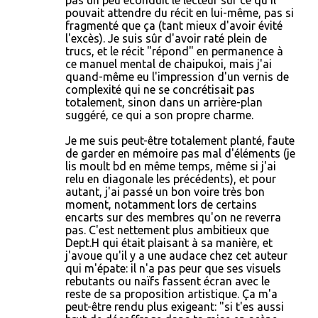
pouvait attendre du récit en lui-même, pas si
fragmenté que ça (tant mieux d'avoir évité
l'excès). Je suis sûr d'avoir raté plein de
trucs, et le récit "répond" en permanence à
ce manuel mental de chaipukoi, mais j'ai
quand-même eu l'impression d'un vernis de
complexité qui ne se concrétisait pas
totalement, sinon dans un arrière-plan
suggéré, ce qui a son propre charme.
Je me suis peut-être totalement planté, faute
de garder en mémoire pas mal d'éléments (je
lis moult bd en même temps, même si j'ai
relu en diagonale les précédents), et pour
autant, j'ai passé un bon voire très bon
moment, notamment lors de certains
encarts sur des membres qu'on ne reverra
pas. C'est nettement plus ambitieux que
Dept.H qui était plaisant à sa manière, et
j'avoue qu'il y a une audace chez cet auteur
qui m'épate: il n'a pas peur que ses visuels
rebutants ou naïfs fassent écran avec le
reste de sa proposition artistique. Ça m'a
peut-être rendu plus exigeant: "si t'es aussi