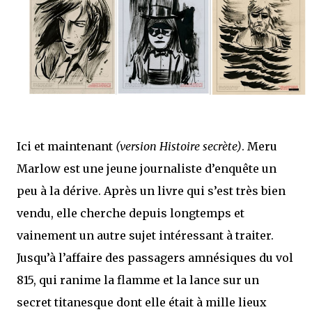
que Thomas connaissait et appréciait Olivier. Marlowe découvre une ville qu’il
ne connaissait pas, habitée par la méfiance, la peur et le rigorisme de la Ligue,
une ville pleine de mystères et de vieilles rancœurs. La Dame d...
Ici et maintenant
(version Histoire secrète)
. Meru
Marlow est une jeune journaliste d’enquête un
peu à la dérive. Après un livre qui s’est très bien
vendu, elle cherche depuis longtemps et
vainement un autre sujet intéressant à traiter.
Jusqu’à l’affaire des passagers amnésiques du vol
815, qui ranime la flamme et la lance sur un
secret titanesque dont elle était à mille lieux