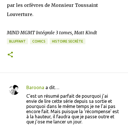
par les orfèvres de Monsieur Toussaint
Louverture.
MIND MGMT Intégrale 3 tomes, Matt Kindt
BLUFFANT
COMICS
HISTOIRE SECRÈTE
Baroona
a dit…
C
C'est un résumé parfait de pourquoi j'ai
o
envie de lire cette série depuis sa sortie et
pourquoi dans le même temps je ne l'ai pas
m
encore fait. Mais puisque la 'récompense' est
m
à la hauteur, il faudra que je passe outre et
que j'ose me lancer un jour.
e