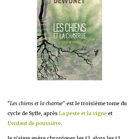
mettre sous tous les yeux. C'est cela...
"
Les chiens et la charrue
" est le troisième tome du
cycle de Syffe, après
La peste et la vigne
et
L'enfant de poussière
.
Je n'aime guère chroniquer les t2, alors les t3...