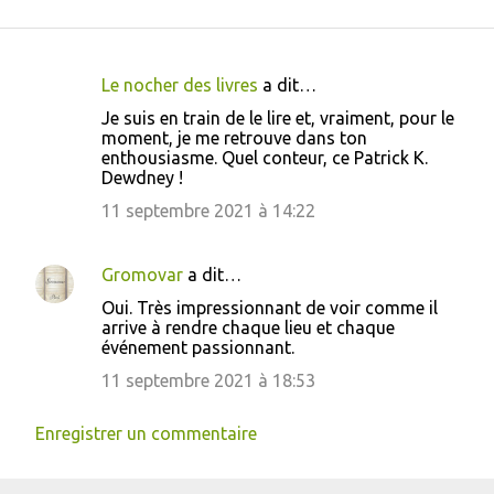
Le nocher des livres
a dit…
C
Je suis en train de le lire et, vraiment, pour le
o
moment, je me retrouve dans ton
enthousiasme. Quel conteur, ce Patrick K.
m
Dewdney !
m
11 septembre 2021 à 14:22
e
n
Gromovar
a dit…
t
Oui. Très impressionnant de voir comme il
a
arrive à rendre chaque lieu et chaque
i
événement passionnant.
r
11 septembre 2021 à 18:53
e
Enregistrer un commentaire
s