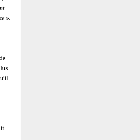
ant
ce »
.
de
plus
u'il
it