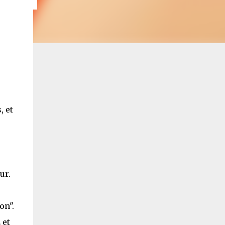
, et
ur.
on".
 et