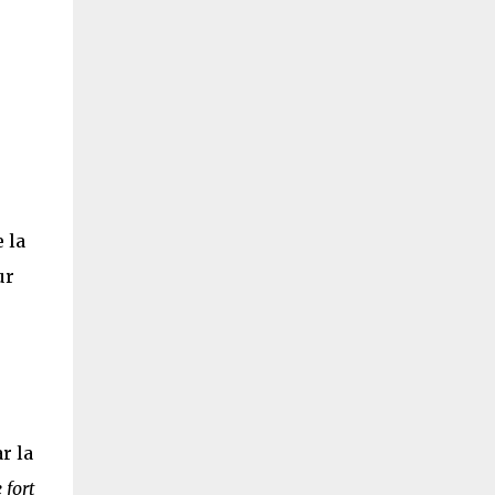
 la
ur
r la
 fort