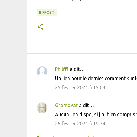
BIFROST
Philfff
a dit…
C
Un lien pour le dernier comment sur 
o
25 février 2021 à 19:03
m
m
Gromovar
a dit…
e
Aucun lien dispo, si j'ai bien compri
n
25 février 2021 à 19:34
t
a