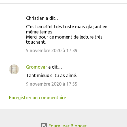
Christian a dit…
C
C’est en effet très triste mais glaçant en
o
même temps.
Merci pour ce moment de lecture très
m
touchant.
m
9 novembre 2020 à 17:39
e
n
Gromovar
a dit…
t
Tant mieux si tu as aimé.
a
9 novembre 2020 à 17:55
i
r
Enregistrer un commentaire
e
s
Fourni par Blogger