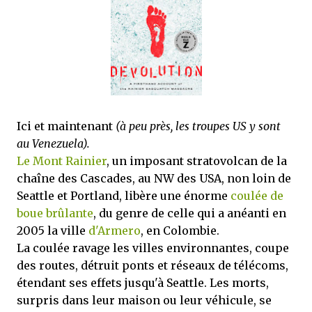
que Thomas connaissait et appréciait Olivier. Marlowe découvre une ville qu’il
ne connaissait pas, habitée par la méfiance, la peur et le rigorisme de la Ligue,
une ville pleine de mystères et de vieilles rancœurs. La Dame d...
Ici et maintenant
(à peu près, les troupes US y sont
au Venezuela).
Le Mont Rainier
, un imposant stratovolcan de la
chaîne des Cascades, au NW des USA, non loin de
Seattle et Portland, libère une énorme
coulée de
boue brûlante
, du genre de celle qui a anéanti en
2005 la ville
d'Armero
, en Colombie.
La coulée ravage les villes environnantes, coupe
des routes, détruit ponts et réseaux de télécoms,
étendant ses effets jusqu'à Seattle. Les morts,
surpris dans leur maison ou leur véhicule, se