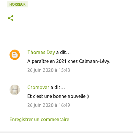
HORREUR
Thomas Day
a dit…
C
A paraître en 2021 chez Calmann-Lévy.
o
26 juin 2020 à 15:43
m
m
Gromovar
a dit…
e
Et c'est une bonne nouvelle :)
n
26 juin 2020 à 16:49
t
a
Enregistrer un commentaire
i
r