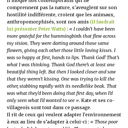
Il moque nos contemporains qui ne
comprennent pas la nature, s'aveuglent sur son
hostilité indifférente, croient que les animaux,
anthropomorphisés, sont nos amis
(il faudrait
lui présenter Peter Watts)
:
« I couldn’t have been
more grateful for the hummingbirds that flew across
my vision. They were darting around those same
flowers, giving each other those little loving kisses. I
was so happy at first, hands to lips. Thank God! That’s
what I was thinking. Thank God there’s at least one
beautiful thing left. But then I looked closer and saw
that they weren’t kissing. One was trying to kill the
other, stabbing rapidly with its needlelike beak. That
was what they’d been doing that first day, when I’d
only seen what I’d wanted to see »
. Kate et ses co-
villageois sont tout dans ce passage.
Il rit de ceux qui veulent adapter l'environnement
à eux au lieu de s’adapter à celui-ci :
« Those poor