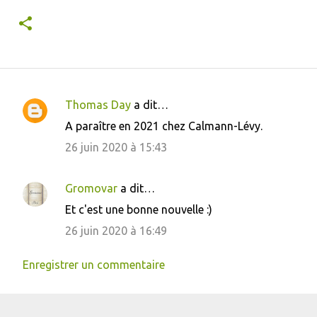
Thomas Day
a dit…
C
A paraître en 2021 chez Calmann-Lévy.
o
26 juin 2020 à 15:43
m
m
Gromovar
a dit…
e
Et c'est une bonne nouvelle :)
n
26 juin 2020 à 16:49
t
a
Enregistrer un commentaire
i
r
e