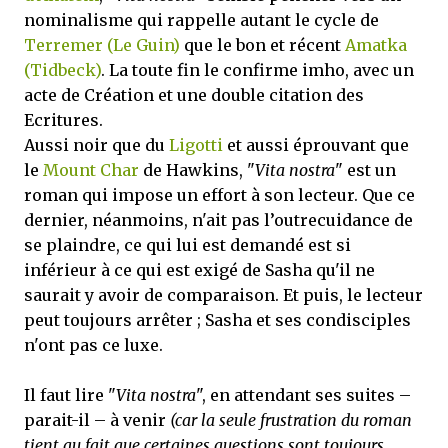
nominalisme qui rappelle autant le cycle de
Terremer (Le Guin)
que le bon et récent
Amatka
(Tidbeck)
. La toute fin le confirme imho, avec un
acte de Création et une double citation des
Ecritures.
Aussi noir que du
Ligotti
et aussi éprouvant que
le
Mount Char
de Hawkins, "
Vita nostra
" est un
roman qui impose un effort à son lecteur. Que ce
dernier, néanmoins, n'ait pas l’outrecuidance de
se plaindre, ce qui lui est demandé est si
inférieur à ce qui est exigé de Sasha qu'il ne
saurait y avoir de comparaison. Et puis, le lecteur
peut toujours arrêter ; Sasha et ses condisciples
n'ont pas ce luxe.
Il faut lire "
Vita nostra
", en attendant ses suites –
parait-il – à venir
(car la seule frustration du roman
tient au fait que certaines questions sont toujours