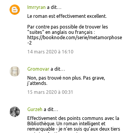
e
Imrryran
a dit…
n
Le roman est effectivement excellent.
t
Par contre pas possible de trouver les
a
"suites" en anglais ou français :
i
https://booknode.com/serie/metamorphose
-2
r
14 mars 2020 à 16:10
e
s
Gromovar
a dit…
Non, pas trouvé non plus. Pas grave,
j'attends.
15 mars 2020 à 00:31
Gurzeh
a dit…
Effectivement des points communs avec la
Bibliothèque. Un roman intelligent et
remarquable - je n’en suis qu’aux deux tiers