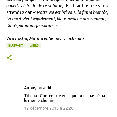
ouvertes à la fin de ce volume)
. Et il faut le lire sans
attendre car
« Notre vie est brève, Elle finira bientôt,
La mort vient rapidement, Nous arrache atrocement,
En n'épargnant personne. »
Vita nostra, Marina et Sergey Dyachenko
BLUFFANT
WEIRD
Anonyme a dit…
C
Tiberix : Content de voir que tu es passé par
o
le même chemin.
m
12 décembre 2018 à 22:20
m