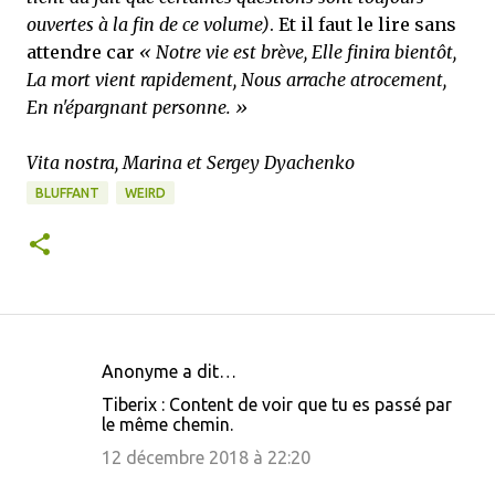
ouvertes à la fin de ce volume)
. Et il faut le lire sans
attendre car
« Notre vie est brève, Elle finira bientôt,
La mort vient rapidement, Nous arrache atrocement,
En n'épargnant personne. »
Vita nostra, Marina et Sergey Dyachenko
BLUFFANT
WEIRD
Anonyme a dit…
C
Tiberix : Content de voir que tu es passé par
o
le même chemin.
m
12 décembre 2018 à 22:20
m