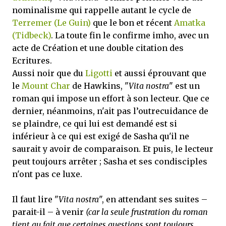
nominalisme qui rappelle autant le cycle de
Terremer (Le Guin)
que le bon et récent
Amatka
(Tidbeck)
. La toute fin le confirme imho, avec un
acte de Création et une double citation des
Ecritures.
Aussi noir que du
Ligotti
et aussi éprouvant que
le
Mount Char
de Hawkins, "
Vita nostra
" est un
roman qui impose un effort à son lecteur. Que ce
dernier, néanmoins, n'ait pas l’outrecuidance de
se plaindre, ce qui lui est demandé est si
inférieur à ce qui est exigé de Sasha qu'il ne
saurait y avoir de comparaison. Et puis, le lecteur
peut toujours arrêter ; Sasha et ses condisciples
n'ont pas ce luxe.
Il faut lire "
Vita nostra
", en attendant ses suites –
parait-il – à venir
(car la seule frustration du roman
tient au fait que certaines questions sont toujours