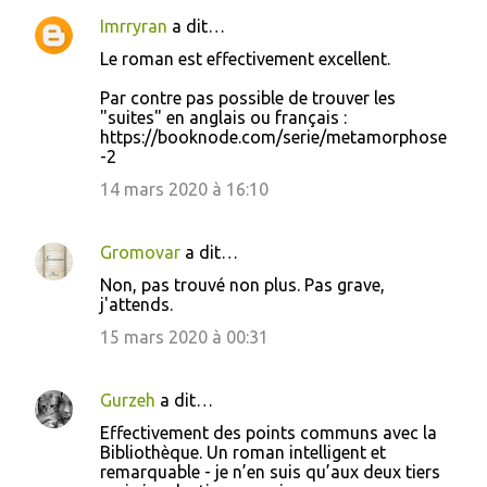
e
Imrryran
a dit…
n
Le roman est effectivement excellent.
t
Par contre pas possible de trouver les
a
"suites" en anglais ou français :
i
https://booknode.com/serie/metamorphose
-2
r
14 mars 2020 à 16:10
e
s
Gromovar
a dit…
Non, pas trouvé non plus. Pas grave,
j'attends.
15 mars 2020 à 00:31
Gurzeh
a dit…
Effectivement des points communs avec la
Bibliothèque. Un roman intelligent et
remarquable - je n’en suis qu’aux deux tiers