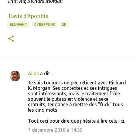
Thin Air, Richard Morgan
L'avis d'Apophis
BLUFFANT
CYBERPUNK
SF
Alias
a dit…
C
Je suis toujours un peu réticent avec Richard
o
K. Morgan. Ses contextes et ses intrigues
sont intéressants, mais le traitement frôle
m
souvent le putassier: violence et sexe
m
gratuits, tendance à mettre des "fuck" tous
les cinq mots.
e
n
Tout ceci pour dire que j'hésite à lire celui-ci.
t
7 décembre 2018 à 14:35