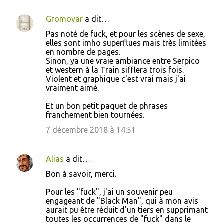
a
i
Gromovar
a dit…
r
Pas noté de fuck, et pour les scènes de sexe,
e
elles sont imho superflues mais très limitées
en nombre de pages.
s
Sinon, ya une vraie ambiance entre Serpico
et western à la Train sifflera trois fois.
Violent et graphique c'est vrai mais j'ai
vraiment aimé.
Et un bon petit paquet de phrases
franchement bien tournées.
7 décembre 2018 à 14:51
Alias
a dit…
Bon à savoir, merci.
Pour les "fuck", j'ai un souvenir peu
engageant de "Black Man", qui à mon avis
aurait pu être réduit d'un tiers en supprimant
toutes les occurrences de "fuck" dans le