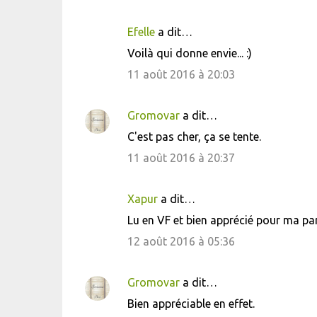
Efelle
a dit…
C
Voilà qui donne envie... :)
o
11 août 2016 à 20:03
m
m
Gromovar
a dit…
e
C'est pas cher, ça se tente.
n
11 août 2016 à 20:37
t
a
i
Xapur
a dit…
r
Lu en VF et bien apprécié pour ma par
e
12 août 2016 à 05:36
s
Gromovar
a dit…
Bien appréciable en effet.