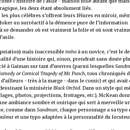
onte l’histoire de l’asile - maison folle autant que mai
tragique, les deux étant absolument liés.
les plus célèbres s’offrent leurs fêlures en miroir, mêm
 Joker un surréactif à la démence pure de l’information
à se demander où est vraiment la folie et où sont vraim
’asile.
réputation) mais inaccessible
imho
à un novice, c’est le d
alité d’une histoire qui, sinon, prendrait sans doute pl
cié à Gaiman sur tant d’œuvres (parmi lesquelles
Sandm
Comedy or Comical Tragedy of Mr. Punch
, tous chroniqués 
d’ailleurs - très à la marge - dans le comic) et qui avait 
 dessinant la minisérie
Black Orchid
. Dans un style qui m
ages, photos, projections, frottages, etc.), McKean don
t une ambiance sombre et onirique qui sert à merveille u
 que, comme dans
Sandman
, chaque personnage a sa typo 
ouleur et une typo adaptées à la personnalité du locuteu