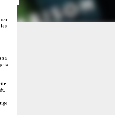
tman
 les
à sa
 prix
ite
 du
onge