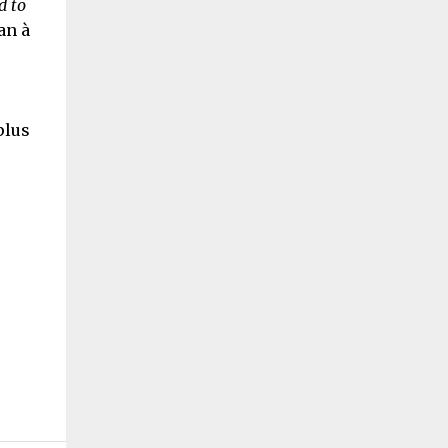
d to
an à
plus