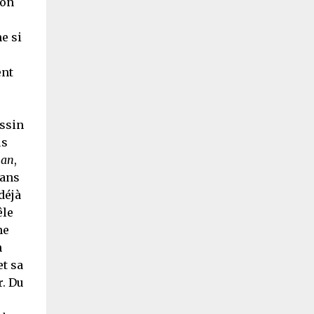
son
e si
ent
essin
us
an
,
dans
déjà
êle
ne
n
et sa
r. Du