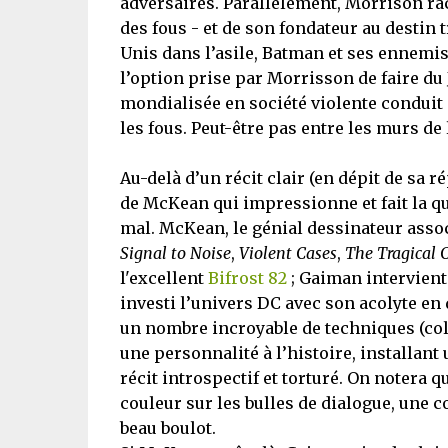
adversaires. Parallèlement, Morrison rac
des fous - et de son fondateur au destin 
Unis dans l’asile, Batman et ses ennemis 
l’option prise par Morrisson de faire du
mondialisée en société violente conduit 
les fous. Peut-être pas entre les murs de l
Au-delà d’un récit clair (en dépit de sa 
de McKean qui impressionne et fait la qu
mal. McKean, le génial dessinateur asso
Signal to Noise
,
Violent Cases
,
The Tragical 
l'excellent
Bifrost 82
; Gaiman intervient 
investi l’univers DC avec son acolyte en
un nombre incroyable de techniques (coll
une personnalité à l’histoire, installan
récit introspectif et torturé. On notera
couleur sur les bulles de dialogue, une c
beau boulot.