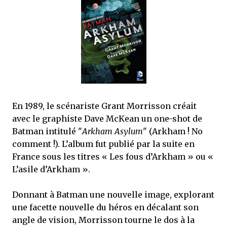
que Thomas connaissait et appréciait Olivier. Marlowe découvre une ville qu’il
ne connaissait pas, habitée par la méfiance, la peur et le rigorisme de la Ligue,
une ville pleine de mystères et de vieilles rancœurs. La Dame d...
En 1989, le scénariste Grant Morrisson créait
avec le graphiste Dave McKean un one-shot de
Batman intitulé "
Arkham Asylum
" (Arkham ! No
comment !). L’album fut publié par la suite en
France sous les titres « Les fous d’Arkham » ou «
L’asile d’Arkham ».
Donnant à Batman une nouvelle image, explorant
une facette nouvelle du héros en décalant son
angle de vision, Morrisson tourne le dos à la