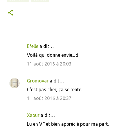
Efelle
a dit…
C
Voilà qui donne envie... :)
o
11 août 2016 à 20:03
m
m
Gromovar
a dit…
e
C'est pas cher, ça se tente.
n
11 août 2016 à 20:37
t
a
i
Xapur
a dit…
r
Lu en VF et bien apprécié pour ma part.