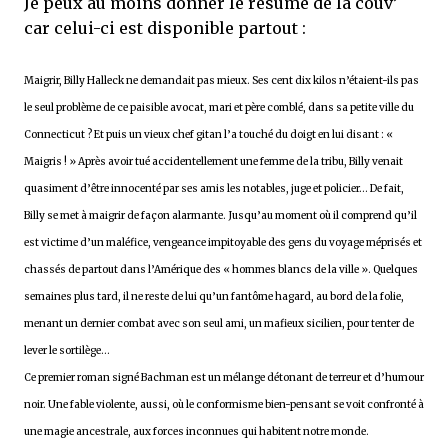
Je peux au moins donner le résumé de la couv’
car celui-ci est disponible partout :
Maigrir, Billy Halleck ne demandait pas mieux. Ses cent dix kilos n’étaient-ils pas
le seul problème de ce paisible avocat, mari et père comblé, dans sa petite ville du
Connecticut ? Et puis un vieux chef gitan l’a touché du doigt en lui disant : «
Maigris ! » Après avoir tué accidentellement une femme de la tribu, Billy venait
quasiment d’être innocenté par ses amis les notables, juge et policier… De fait,
Billy se met à maigrir de façon alarmante. Jusqu’au moment où il comprend qu’il
est victime d’un maléfice, vengeance impitoyable des gens du voyage méprisés et
chassés de partout dans l’Amérique des « hommes blancs de la ville ». Quelques
semaines plus tard, il ne reste de lui qu’un fantôme hagard, au bord de la folie,
menant un dernier combat avec son seul ami, un mafieux sicilien, pour tenter de
lever le sortilège…
Ce premier roman signé Bachman est un mélange détonant de terreur et d’humour
noir. Une fable violente, aussi, où le conformisme bien-pensant se voit confronté à
une magie ancestrale, aux forces inconnues qui habitent notre monde.