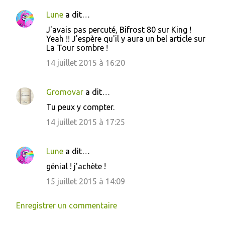
Lune
a dit…
C
J'avais pas percuté, Bifrost 80 sur King !
o
Yeah !! J'espère qu'il y aura un bel article sur
La Tour sombre !
m
m
14 juillet 2015 à 16:20
e
n
Gromovar
a dit…
t
Tu peux y compter.
a
14 juillet 2015 à 17:25
i
r
Lune
a dit…
e
génial ! j'achète !
s
15 juillet 2015 à 14:09
Enregistrer un commentaire