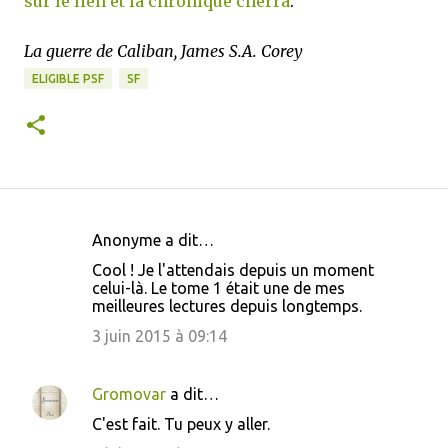
sur le lien et la chronique cherra
.
La guerre de Caliban, James S.A. Corey
ELIGIBLE PSF
SF
Anonyme a dit…
C
Cool ! Je l'attendais depuis un moment
o
celui-là. Le tome 1 était une de mes
meilleures lectures depuis longtemps.
m
m
3 juin 2015 à 09:14
e
n
Gromovar
a dit…
t
C'est fait. Tu peux y aller.