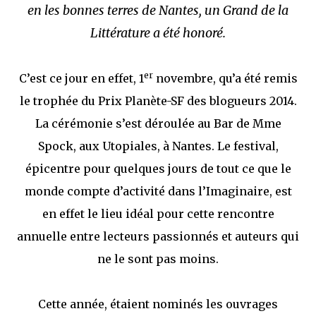
que Thomas connaissait et appréciait Olivier. Marlowe découvre une ville qu’il
en les bonnes terres de Nantes, un Grand de la
ne connaissait pas, habitée par la méfiance, la peur et le rigorisme de la Ligue,
une ville pleine de mystères et de vieilles rancœurs. La Dame d...
Littérature a été honoré.
er
C’est ce jour en effet, 1
novembre, qu’a été remis
le trophée du Prix Planète-SF des blogueurs 2014.
La cérémonie s’est déroulée au Bar de Mme
Spock, aux Utopiales, à Nantes. Le festival,
épicentre pour quelques jours de tout ce que le
monde compte d’activité dans l’Imaginaire, est
en effet le lieu idéal pour cette rencontre
annuelle entre lecteurs passionnés et auteurs qui
ne le sont pas moins.
Cette année, étaient nominés les ouvrages