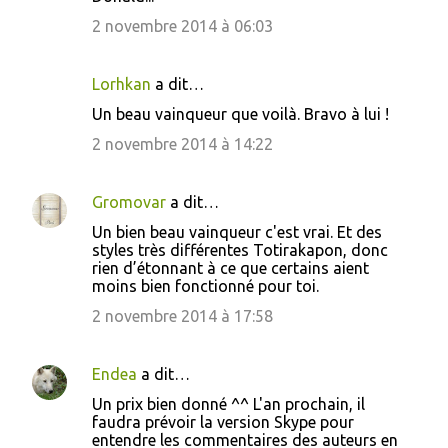
e
2 novembre 2014 à 06:03
n
t
Lorhkan
a dit…
a
Un beau vainqueur que voilà. Bravo à lui !
i
2 novembre 2014 à 14:22
r
e
Gromovar
a dit…
s
Un bien beau vainqueur c'est vrai. Et des
styles très différentes Totirakapon, donc
rien d’étonnant à ce que certains aient
moins bien fonctionné pour toi.
2 novembre 2014 à 17:58
Endea
a dit…
Un prix bien donné ^^ L'an prochain, il
faudra prévoir la version Skype pour
entendre les commentaires des auteurs en