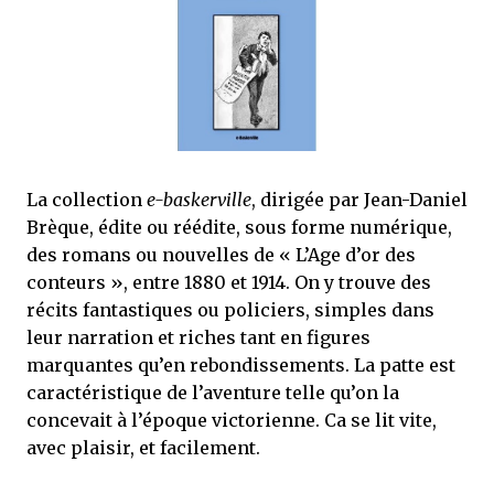
que Thomas connaissait et appréciait Olivier. Marlowe découvre une ville qu’il
ne connaissait pas, habitée par la méfiance, la peur et le rigorisme de la Ligue,
une ville pleine de mystères et de vieilles rancœurs. La Dame d...
La collection
e-baskerville
, dirigée par Jean-Daniel
Brèque, édite ou réédite, sous forme numérique,
des romans ou nouvelles de « L’Age d’or des
conteurs », entre 1880 et 1914. On y trouve des
récits fantastiques ou policiers, simples dans
leur narration et riches tant en figures
marquantes qu’en rebondissements. La patte est
caractéristique de l’aventure telle qu’on la
concevait à l’époque victorienne. Ca se lit vite,
avec plaisir, et facilement.