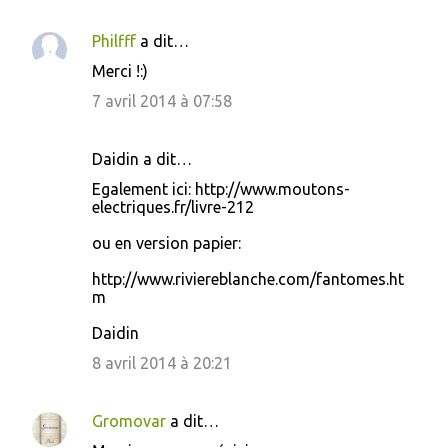
r
Philfff
a dit…
e
s
Merci !:)
7 avril 2014 à 07:58
Daidin a dit…
Egalement ici: http://www.moutons-
electriques.fr/livre-212
ou en version papier:
http://www.riviereblanche.com/fantomes.ht
m
Daidin
8 avril 2014 à 20:21
Gromovar
a dit…