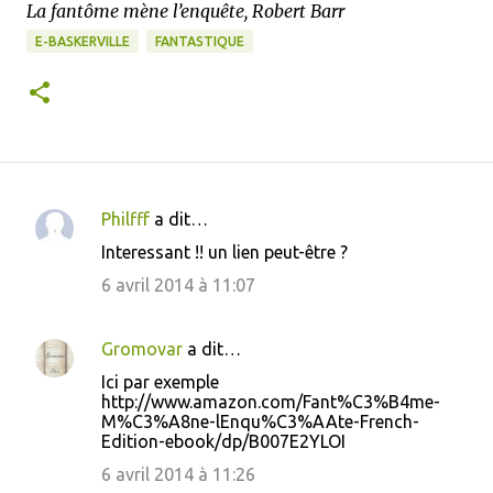
La fantôme mène l’enquête, Robert Barr
E-BASKERVILLE
FANTASTIQUE
Philfff
a dit…
C
Interessant !! un lien peut-être ?
o
6 avril 2014 à 11:07
m
m
Gromovar
a dit…
e
Ici par exemple
n
http://www.amazon.com/Fant%C3%B4me-
t
M%C3%A8ne-lEnqu%C3%AAte-French-
Edition-ebook/dp/B007E2YLOI
a
6 avril 2014 à 11:26
i