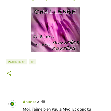
PLANÈTE SF
SF
Anudar
a dit…
C
Moi, j'aime bien Paula Myo. Et donc tu