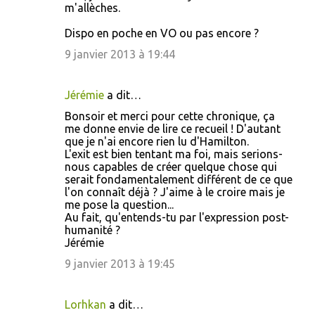
o
m'allèches.
m
Dispo en poche en VO ou pas encore ?
m
9 janvier 2013 à 19:44
e
n
Jérémie
a dit…
t
Bonsoir et merci pour cette chronique, ça
a
me donne envie de lire ce recueil ! D'autant
i
que je n'ai encore rien lu d'Hamilton.
L'exit est bien tentant ma foi, mais serions-
r
nous capables de créer quelque chose qui
e
serait fondamentalement différent de ce que
l'on connaît déjà ? J'aime à le croire mais je
s
me pose la question...
Au fait, qu'entends-tu par l'expression post-
humanité ?
Jérémie
9 janvier 2013 à 19:45
Lorhkan
a dit…