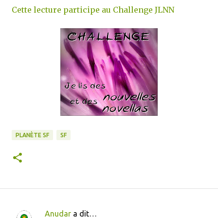
Cette lecture participe au Challenge JLNN
PLANÈTE SF
SF
Anudar
a dit…