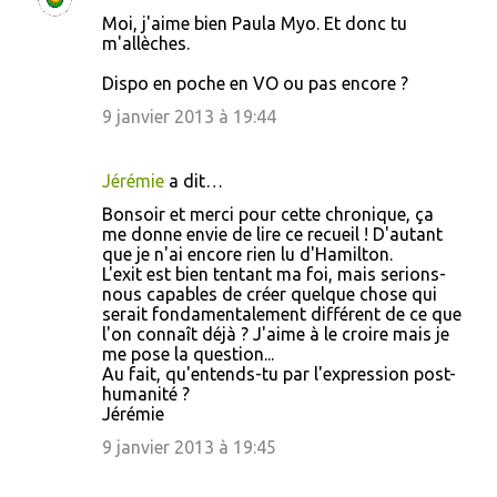
C
Moi, j'aime bien Paula Myo. Et donc tu
o
m'allèches.
m
Dispo en poche en VO ou pas encore ?
m
9 janvier 2013 à 19:44
e
n
Jérémie
a dit…
t
Bonsoir et merci pour cette chronique, ça
a
me donne envie de lire ce recueil ! D'autant
i
que je n'ai encore rien lu d'Hamilton.
L'exit est bien tentant ma foi, mais serions-
r
nous capables de créer quelque chose qui
e
serait fondamentalement différent de ce que
l'on connaît déjà ? J'aime à le croire mais je
s
me pose la question...
Au fait, qu'entends-tu par l'expression post-
humanité ?
Jérémie
9 janvier 2013 à 19:45