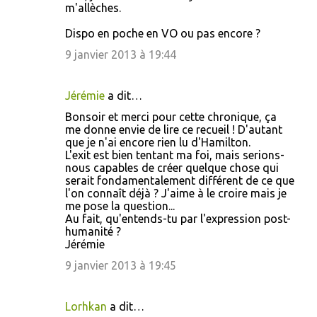
o
m'allèches.
m
Dispo en poche en VO ou pas encore ?
m
9 janvier 2013 à 19:44
e
n
Jérémie
a dit…
t
Bonsoir et merci pour cette chronique, ça
a
me donne envie de lire ce recueil ! D'autant
i
que je n'ai encore rien lu d'Hamilton.
L'exit est bien tentant ma foi, mais serions-
r
nous capables de créer quelque chose qui
e
serait fondamentalement différent de ce que
l'on connaît déjà ? J'aime à le croire mais je
s
me pose la question...
Au fait, qu'entends-tu par l'expression post-
humanité ?
Jérémie
9 janvier 2013 à 19:45
Lorhkan
a dit…