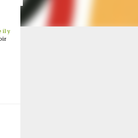
il y
oir