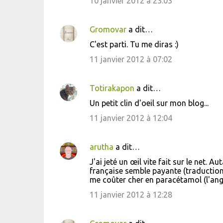
10 janvier 2012 à 23:03
m
m
Gromovar
a dit…
e
C'est parti. Tu me diras :)
n
11 janvier 2012 à 07:02
t
a
i
Totirakapon
a dit…
r
Un petit clin d'oeil sur mon blog...
e
11 janvier 2012 à 12:04
s
arutha
a dit…
J'ai jeté un œil vite fait sur le net. A
française semble payante (traduction ob
me coûter cher en paracétamol (l'angla
11 janvier 2012 à 12:28