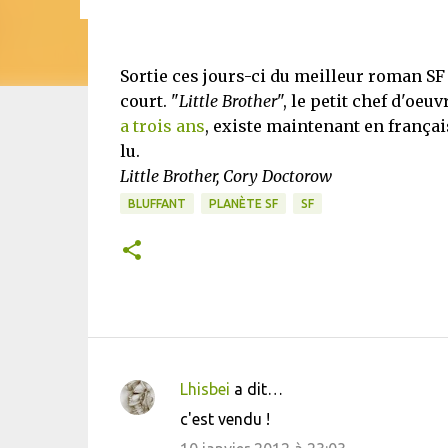
Sortie ces jours-ci du meilleur roman SF 
court. "
Little Brother
", le petit chef d'oe
a trois ans
, existe maintenant en françai
lu.
Little Brother, Cory Doctorow
BLUFFANT
PLANÈTE SF
SF
Lhisbei
a dit…
C
c'est vendu !
o