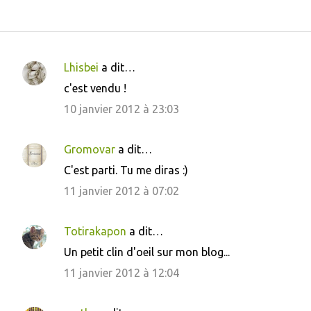
Lhisbei
a dit…
C
c'est vendu !
o
10 janvier 2012 à 23:03
m
m
Gromovar
a dit…
e
C'est parti. Tu me diras :)
n
11 janvier 2012 à 07:02
t
a
i
Totirakapon
a dit…
r
Un petit clin d'oeil sur mon blog...
e
11 janvier 2012 à 12:04
s