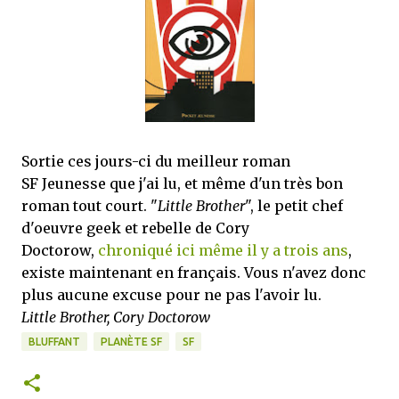
que Thomas connaissait et appréciait Olivier. Marlowe découvre une ville qu’il
ne connaissait pas, habitée par la méfiance, la peur et le rigorisme de la Ligue,
une ville pleine de mystères et de vieilles rancœurs. La Dame d...
Sortie ces jours-ci du meilleur roman
SF Jeunesse que j'ai lu, et même d'un très bon
roman tout court. "
Little Brother
", le petit chef
d'oeuvre geek et rebelle de Cory
Doctorow,
chroniqué ici même il y a trois ans
,
existe maintenant en français. Vous n'avez donc
plus aucune excuse pour ne pas l'avoir lu.
Little Brother, Cory Doctorow
BLUFFANT
PLANÈTE SF
SF