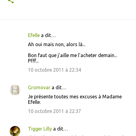
Efelle
a dit…
C
Ah oui mais non, alors là...
o
Bon faut que j'aille me l'acheter demain...
m
Pfff...
m
10 octobre 2011 à 22:34
e
n
Gromovar
a dit…
t
Je présente toutes mes excuses à Madame
a
Efelle.
i
10 octobre 2011 à 22:37
r
e
Tigger Lilly
a dit…
s