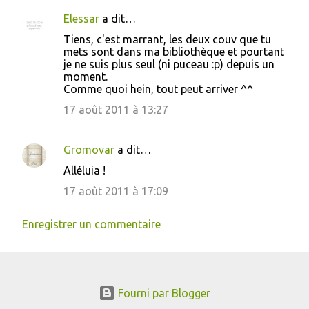
Elessar
a dit…
C
Tiens, c'est marrant, les deux couv que tu
o
mets sont dans ma bibliothèque et pourtant
je ne suis plus seul (ni puceau :p) depuis un
m
moment.
m
Comme quoi hein, tout peut arriver ^^
e
17 août 2011 à 13:27
n
t
Gromovar
a dit…
a
Alléluia !
i
17 août 2011 à 17:09
r
e
Enregistrer un commentaire
s
Fourni par Blogger