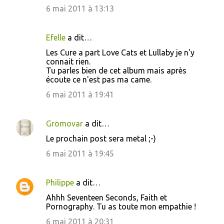
m
6 mai 2011 à 13:13
e
n
Efelle
a dit…
t
Les Cure a part Love Cats et Lullaby je n'y
connait rien.
a
Tu parles bien de cet album mais après
i
écoute ce n'est pas ma came.
r
6 mai 2011 à 19:41
e
s
Gromovar
a dit…
Le prochain post sera metal ;-)
6 mai 2011 à 19:45
Philippe
a dit…
Ahhh Seventeen Seconds, Faith et
Pornography. Tu as toute mon empathie !
6 mai 2011 à 20:31