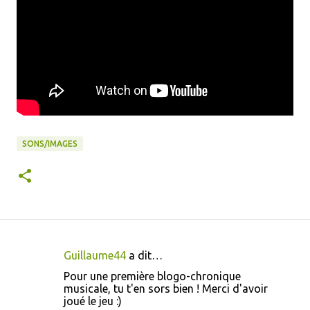
SONS/IMAGES
Guillaume44
a dit…
C
Pour une première blogo-chronique
o
musicale, tu t'en sors bien ! Merci d'avoir
joué le jeu :)
m