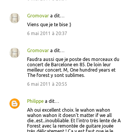
Gromovar
a dit…
Viens que je te bise :)
6 mai 2011 à 20:37
Gromovar
a dit…
Faudra aussi que je poste des morceaux du
concert de Barcelone en 85. De loin leur
meilleur concert. M, One hundred years et
The forest y sont sublimes.
6 mai 2011 à 20:55
Philippe
a dit…
Ah oui excellent choix. le wahon wahon
wahon wahon it doesn't matter if we all
die...est...inoubliable. Et l'intro très lente de A
Forest avec la remontée de guitare jouée
très délicatement ! Ca y est faut que je le