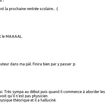
t !
nt la prochaine rentrée scolaire... :(
st le MAAAAL.
uteur dans ma pàl. Finira bien par y passer :p
si. Très sympa au début puis quand il commence à aborder les
oit qu'il n'est pas physicien.
ysique théorique et il a halluciné.