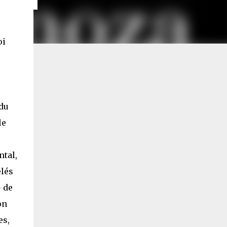
oi
 du
le
tal,
êlés
 de
on
es,