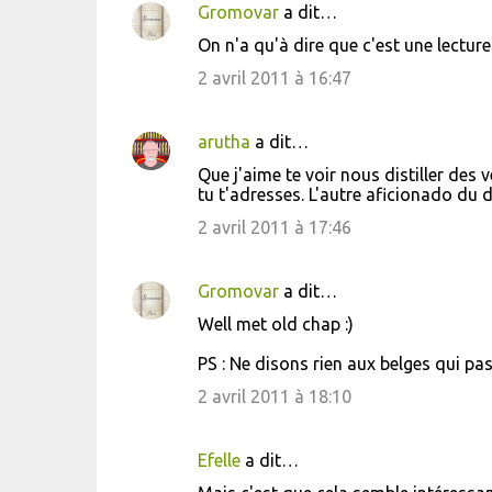
Gromovar
a dit…
e
On n'a qu'à dire que c'est une lectur
n
2 avril 2011 à 16:47
t
a
i
arutha
a dit…
r
Que j'aime te voir nous distiller des 
tu t'adresses. L'autre aficionado du 
e
2 avril 2011 à 17:46
s
Gromovar
a dit…
Well met old chap :)
PS : Ne disons rien aux belges qui pass
2 avril 2011 à 18:10
Efelle
a dit…