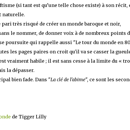
isme (si tant est qu’une telle chose existe) à son récit, e
 naturelle.
e pari très risqué de créer un monde baroque et noir,
t sans le nommer, de donner voix à de nombreux points 
rse poursuite qui rappelle aussi "Le tour du monde en 8
tes les pages paires on croit qu'il va se casser la gueule
est vraiment habile ; il est sans cesse à la limite du « tr
ais la dépasser.
ipal bien fade. Dans "
La clé de l'abime
", ce sont les seco
Monde
de Tigger Lilly