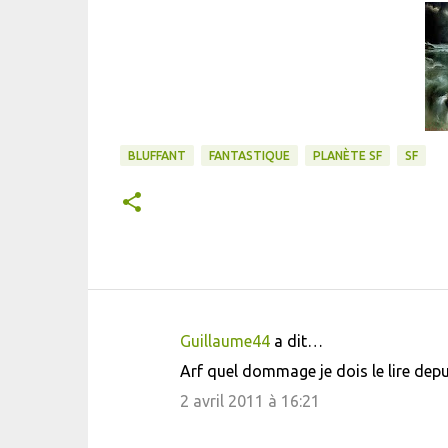
BLUFFANT
FANTASTIQUE
PLANÈTE SF
SF
Guillaume44
a dit…
C
Arf quel dommage je dois le lire depui
o
2 avril 2011 à 16:21
m
m