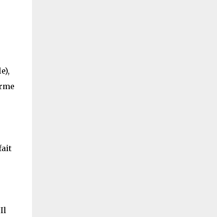
e),
orme
ait
Il