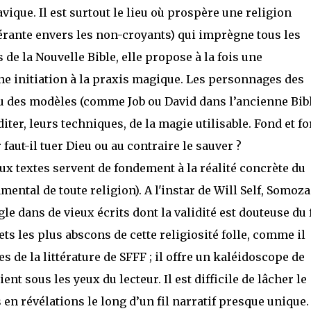
ique. Il est surtout le lieu où prospère une religion
érante envers les non-croyants) qui imprègne tous les
s de la Nouvelle Bible, elle propose à la fois une
ne initiation à la praxis magique. Les personnages des
u des modèles (comme Job ou David dans l’ancienne Bibl
ter, leurs techniques, de la magie utilisable. Fond et f
 faut-il tuer Dieu ou au contraire le sauver ?
ieux textes servent de fondement à la réalité concrète du
mental de toute religion). A l'instar de Will Self, Somoza
e dans de vieux écrits dont la validité est douteuse du f
ets les plus abscons de cette religiosité folle, comme il
s de la littérature de SFFF ; il offre un kaléidoscope de
nt sous les yeux du lecteur. Il est difficile de lâcher le
n révélations le long d’un fil narratif presque unique. 