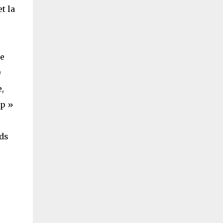
t la
de
0
,
op »
nds