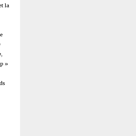
t la
de
0
,
op »
nds