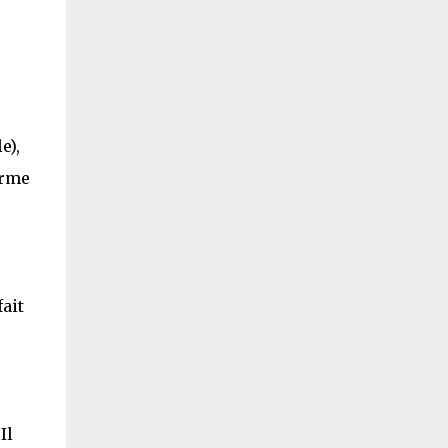
e),
orme
ait
Il