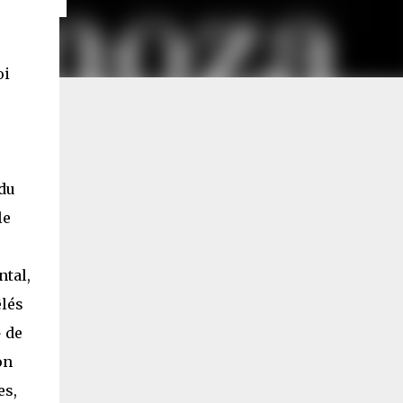
oi
 du
le
tal,
êlés
 de
on
es,