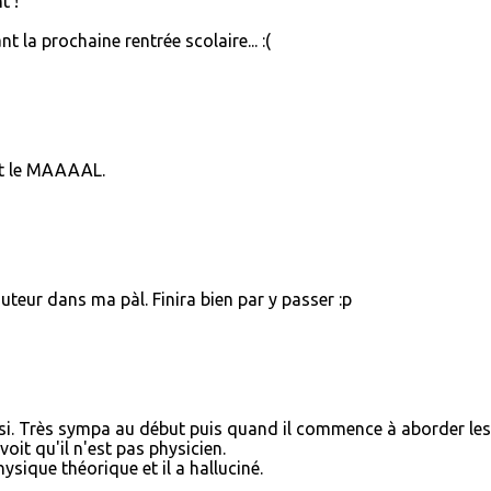
t !
nt la prochaine rentrée scolaire... :(
st le MAAAAL.
uteur dans ma pàl. Finira bien par y passer :p
si. Très sympa au début puis quand il commence à aborder les
oit qu'il n'est pas physicien.
ysique théorique et il a halluciné.