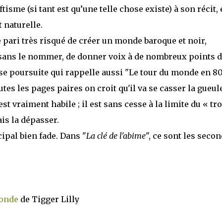
isme (si tant est qu’une telle chose existe) à son récit, e
 naturelle.
e pari très risqué de créer un monde baroque et noir,
t sans le nommer, de donner voix à de nombreux points 
rse poursuite qui rappelle aussi "Le tour du monde en 8
tes les pages paires on croit qu'il va se casser la gueule
est vraiment habile ; il est sans cesse à la limite du « tr
ais la dépasser.
ipal bien fade. Dans "
La clé de l'abime
", ce sont les seco
Monde
de Tigger Lilly