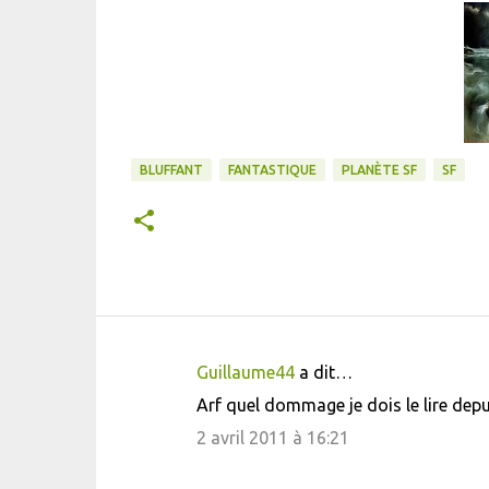
BLUFFANT
FANTASTIQUE
PLANÈTE SF
SF
Guillaume44
a dit…
C
Arf quel dommage je dois le lire depui
o
2 avril 2011 à 16:21
m
m