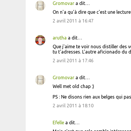
Gromovar
a dit…
e
On n'a qu'à dire que c'est une lectur
n
2 avril 2011 à 16:47
t
a
i
arutha
a dit…
r
Que j'aime te voir nous distiller des 
tu t'adresses. L'autre aficionado du 
e
2 avril 2011 à 17:46
s
Gromovar
a dit…
Well met old chap :)
PS : Ne disons rien aux belges qui pass
2 avril 2011 à 18:10
Efelle
a dit…