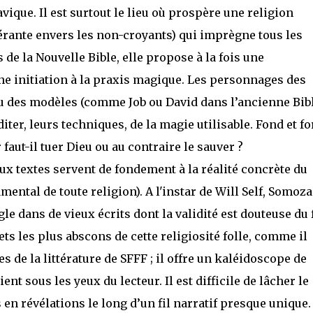
ique. Il est surtout le lieu où prospère une religion
érante envers les non-croyants) qui imprègne tous les
s de la Nouvelle Bible, elle propose à la fois une
ne initiation à la praxis magique. Les personnages des
u des modèles (comme Job ou David dans l’ancienne Bibl
ter, leurs techniques, de la magie utilisable. Fond et f
 faut-il tuer Dieu ou au contraire le sauver ?
ieux textes servent de fondement à la réalité concrète du
mental de toute religion). A l'instar de Will Self, Somoza
e dans de vieux écrits dont la validité est douteuse du f
ets les plus abscons de cette religiosité folle, comme il
s de la littérature de SFFF ; il offre un kaléidoscope de
nt sous les yeux du lecteur. Il est difficile de lâcher le
n révélations le long d’un fil narratif presque unique. 