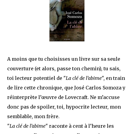
que Thomas connaissait et appréciait Olivier. Marlowe découvre une ville qu’il
ne connaissait pas, habitée par la méfiance, la peur et le rigorisme de la Ligue,
une ville pleine de mystères et de vieilles rancœurs. La Dame d...
A moins que tu choisisses un livre sur sa seule
couverture (et alors, passe ton chemin), tu sais,
toi lecteur potentiel de "
La clé de l’abime
", en train
de lire cette chronique, que José Carlos Somoza y
réinterprète l’œuvre de Lovecraft. Ne m’accuse
donc pas de spoiler, toi, hypocrite lecteur, mon
semblable, mon frère.
"
La clé de l’abime
" raconte à cent à l’heure les