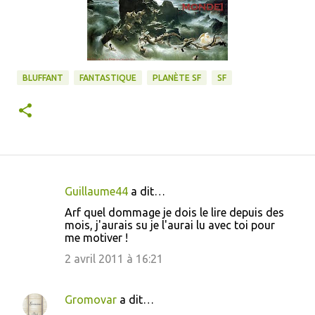
BLUFFANT
FANTASTIQUE
PLANÈTE SF
SF
Guillaume44
a dit…
C
Arf quel dommage je dois le lire depuis des
o
mois, j'aurais su je l'aurai lu avec toi pour
me motiver !
m
m
2 avril 2011 à 16:21
e
n
Gromovar
a dit…