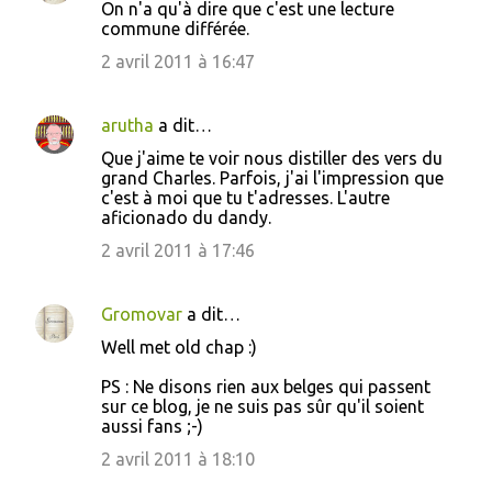
t
On n'a qu'à dire que c'est une lecture
commune différée.
a
2 avril 2011 à 16:47
i
r
arutha
a dit…
e
s
Que j'aime te voir nous distiller des vers du
grand Charles. Parfois, j'ai l'impression que
c'est à moi que tu t'adresses. L'autre
aficionado du dandy.
2 avril 2011 à 17:46
Gromovar
a dit…
Well met old chap :)
PS : Ne disons rien aux belges qui passent
sur ce blog, je ne suis pas sûr qu'il soient
aussi fans ;-)
2 avril 2011 à 18:10