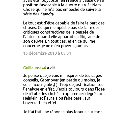
avait été "boycotté" en France à cause de sa
r
position favorable à la guerre du Viêt-Nam.
Chose qui ne m'a pas empêché de suivre la
e
série des
Flandry
.
s
Le tout est d'être capable de faire la part des
choses. Ce qui n'empêche pas de faire des
critiques constructives de la pensée de
l'auteur quand elle apparaît en filigrane de
son oeuvre. En tout cas, et en ce qui me
concerne, je ne m'en priverai jamais.
16 décembre 2010 à 08:04
Guillaume44
a dit…
Je pense que je vais m'inspirer de tes sages
conseils, Gromovar (en partie du moins, je
suis incorrigible ;) ). Trop de justification tue
l'analyse en effet. J'écris toujours dans l'idée
de réfuter les clichés trop premier degré sur
Heinlein, et j'aurais pu faire pareil sur
Lovecraft, en effet.
Je t'ai fait une réponse plus longue sur mon