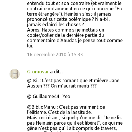
entendu tout et son contraire (et vraiment le
contraire notamment en ce qui concerne "En
terre étrangère"). Heinlein s'est-il jamais
prononcé sur cette polémique ? N'a-t-il
jamais éclairci les choses ?
Après, fiates comme si je mettais un
copier/coller de la dernière partie du
commentaire d'Anudar. je pense tout comme
lui.
16 décembre 2010 à 15:33
Gromovar
a dit…
@ Isil : C'est pas romantique et mièvre Jane
Austen ??? On m'aurait menti ???
@ Guillaume44 : Yep
@BiblioManu : C'est pas vraiment de
l'élitisme. C'est de la lassitude.
Mais ceci étant, si quelqu'un me dit "Je ne lis
pas Heinlein parce qu'il est libéral", ce qui me
gêne n'est pas qu'il ait compris de travers,