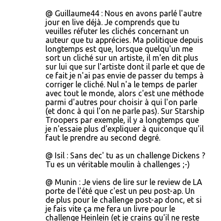
@ Guillaume44 : Nous en avons parlé l'autre
jour en live déjà. Je comprends que tu
veuilles réfuter les clichés concernant un
auteur que tu apprécies. Ma politique depuis
longtemps est que, lorsque quelqu'un me
sort un cliché sur un artiste, il m'en dit plus
sur lui que sur l'artiste dont il parle et que de
ce fait je n'ai pas envie de passer du temps à
corriger le cliché. Nul n'a le temps de parler
avec tout le monde, alors c'est une méthode
parmi d'autres pour choisir à qui l'on parle
(et donc à qui l'on ne parle pas). Sur Starship
Troopers par exemple, il y a longtemps que
je n'essaie plus d'expliquer à quiconque qu'il
faut le prendre au second degré.
@ Isil : Sans dec' tu as un challenge Dickens ?
Tu es un véritable moulin à challenges ;-)
@ Munin : Je viens de lire sur le review de LA
porte de l'été que c'est un peu post-ap. Un
de plus pour le challenge post-ap donc, et si
je fais vite ça me fera un livre pour le
challenge Heinlein (et je crains qu'il ne reste