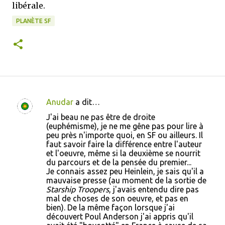
libérale.
PLANÈTE SF
Anudar
a dit…
C
J'ai beau ne pas être de droite
o
(euphémisme), je ne me gêne pas pour lire à
peu près n'importe quoi, en SF ou ailleurs. Il
m
faut savoir faire la différence entre l'auteur
m
et l'oeuvre, même si la deuxième se nourrit
du parcours et de la pensée du premier...
e
Je connais assez peu Heinlein, je sais qu'il a
n
mauvaise presse (au moment de la sortie de
Starship Troopers
, j'avais entendu dire pas
t
mal de choses de son oeuvre, et pas en
a
bien). De la même façon lorsque j'ai
découvert Poul Anderson j'ai appris qu'il
i