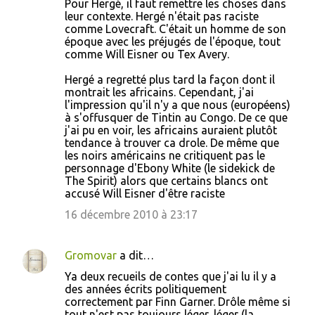
Pour Hergé, il faut remettre les choses dans
leur contexte. Hergé n'était pas raciste
comme Lovecraft. C'était un homme de son
époque avec les préjugés de l'époque, tout
comme Will Eisner ou Tex Avery.
Hergé a regretté plus tard la façon dont il
montrait les africains. Cependant, j'ai
l'impression qu'il n'y a que nous (européens)
à s'offusquer de Tintin au Congo. De ce que
j'ai pu en voir, les africains auraient plutôt
tendance à trouver ca drole. De même que
les noirs américains ne critiquent pas le
personnage d'Ebony White (le sidekick de
The Spirit) alors que certains blancs ont
accusé Will Eisner d'être raciste
16 décembre 2010 à 23:17
Gromovar
a dit…
Ya deux recueils de contes que j'ai lu il y a
des années écrits politiquement
correctement par Finn Garner. Drôle même si
tout n'est pas toujours léger, léger (la