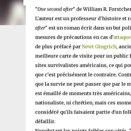
"
One second after
" de William R. Forstchen
L'auteur est un professeur d'histoire et 
after
" est un roman écrit dans un but pol
mesures de précautions en cas d'
attaqu
de plus préfacé par
Newt Gingrich
, anci
meilleure carte de visite pour un public fr
sites survivalistes américains, ce qui po
que c'est précisément le contraire. Contr
que la survie ne peut passer que par le m
est émaillé de moments très américains, t
nationaliste, ni chrétien, mais ces momen
considéré qu'ils faisaient partie d'un fo
défaillir.
Nonobstant les points faibles sus-cités, 