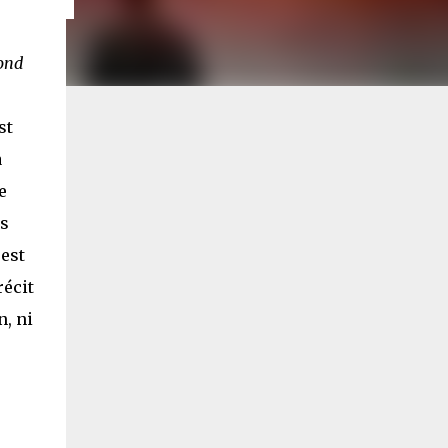
ond
st
a
e
rs
 est
récit
n, ni