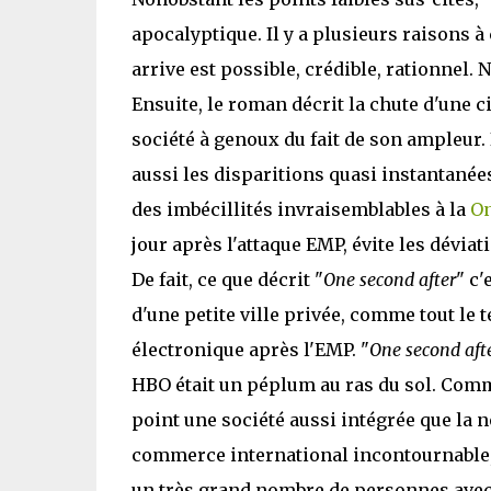
apocalyptique. Il y a plusieurs raisons à 
arrive est possible, crédible, rationne
Ensuite, le roman décrit la chute d'une c
société à genoux du fait de son ampleu
aussi les disparitions quasi instantanée
des imbécillités invraisemblables à la
On
jour après l'attaque EMP, évite les dévia
De fait, ce que décrit "
One second after
" c'
d'une petite ville privée, comme tout le 
électronique après l'EMP. "
One second aft
HBO était un péplum au ras du sol. Comme 
point une société aussi intégrée que la not
commerce international incontournable,
un très grand nombre de personnes avec u