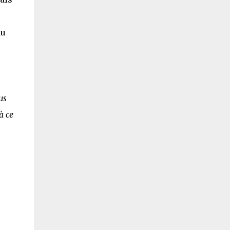
du
us
à ce