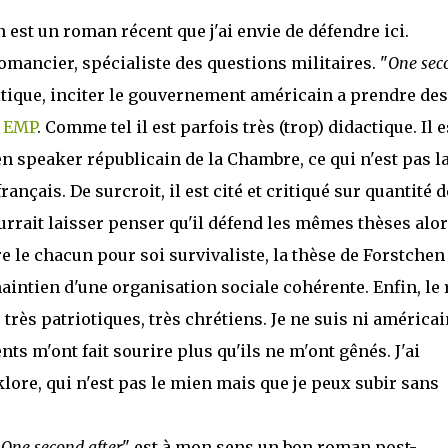
 est un roman récent que j'ai envie de défendre ici.
romancier, spécialiste des questions militaires. "
One sec
itique, inciter le gouvernement américain a prendre des
e EMP
. Comme tel il est parfois très (trop) didactique. Il e
en speaker républicain de la Chambre, ce qui n'est pas l
ançais. De surcroit, il est cité et critiqué sur quantité d
urrait laisser penser qu'il défend les mêmes thèses alo
e le chacun pour soi survivaliste, la thèse de Forstchen
aintien d'une organisation sociale cohérente. Enfin, le 
rès patriotiques, très chrétiens. Je ne suis ni américai
ts m'ont fait sourire plus qu'ils ne m'ont gênés. J'ai
lklore, qui n'est pas le mien mais que je peux subir sans
"
One second after
" est à mon sens un bon roman post-