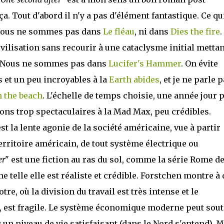
ça. Tout d'abord il n'y a pas d'élément fantastique. Ce qu
l. Nous ne sommes pas dans
Le fléau
, ni dans
Dies the fire
.
ivilisation sans recourir à une cataclysme initial mettan
r. Nous ne sommes pas dans
Lucifer's Hammer
. On évite
s et un peu incroyables à la
Earth abides
, et je ne parle 
 the beach
. L'échelle de temps choisie, une année jour 
tions trop spectaculaires à la Mad Max, peu crédibles.
est la lente agonie de la société américaine, vue à partir
territoire américain, de tout système électrique ou
er
" est une fiction au ras du sol, comme la série Rome d
telle elle est réaliste et crédible. Forstchen montre à 
re, où la division du travail est très intense et le
 est fragile. Le système économique moderne peut sout
n niveau de vie satisfaisant (dans le Nord s'entend). M