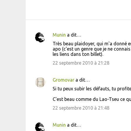
Munin
a dit…
C
Très beau plaidoyer, qui m'a donné env
o
apo (c'est un genre que je ne connais
les liens dans ton billet).
m
m
22 septembre 2010 à 21:28
e
n
Gromovar
a dit…
t
Si tu peux subir les défauts, tu profit
a
C'est beau comme du Lao-Tseu ce que 
i
22 septembre 2010 à 21:48
r
e
Munin
a dit…
s