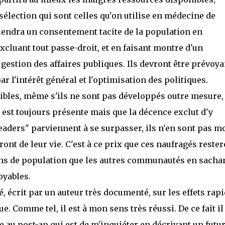
sélection qui sont celles qu'on utilise en médecine de
iendra un consentement tacite de la population en
xcluant tout passe-droit, et en faisant montre d'un
estion des affaires publiques. Ils devront être prévoya
r l'intérêt général et l'optimisation des politiques.
ibles, même s'ils ne sont pas développés outre mesure,
 est toujours présente mais que la décence exclut d'y
leaders" parviennent à se surpasser, ils n'en sont pas m
ront de leur vie. C'est à ce prix que ces naufragés reste
oins de population que les autres communautés en sacha
oyables.
é, écrit par un auteur très documenté, sur les effets rap
. Comme tel, il est à mon sens très réussi. De ce fait il
e au post-ap qui est de m'inquiéter en décrivant un futu