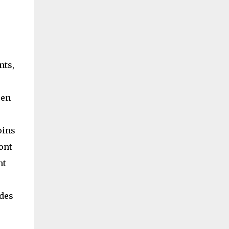
nts,
 en
oins
ront
nt
ides
r