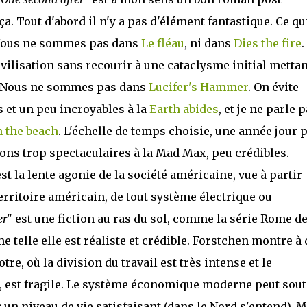
ça. Tout d'abord il n'y a pas d'élément fantastique. Ce qu
l. Nous ne sommes pas dans
Le fléau
, ni dans
Dies the fire
.
ivilisation sans recourir à une cataclysme initial mettan
r. Nous ne sommes pas dans
Lucifer's Hammer
. On évite
s et un peu incroyables à la
Earth abides
, et je ne parle 
 the beach
. L'échelle de temps choisie, une année jour 
tions trop spectaculaires à la Mad Max, peu crédibles.
est la lente agonie de la société américaine, vue à partir
territoire américain, de tout système électrique ou
er
" est une fiction au ras du sol, comme la série Rome d
telle elle est réaliste et crédible. Forstchen montre à 
re, où la division du travail est très intense et le
 est fragile. Le système économique moderne peut sout
n niveau de vie satisfaisant (dans le Nord s'entend). M