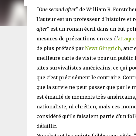
"
One second after
" de William R. Forstchen
L'auteur est un professeur d'histoire et 
after
" est un roman écrit dans un but pol
mesures de précautions en cas d'
attaqu
de plus préfacé par
Newt Gingrich
, anci
meilleure carte de visite pour un public fr
sites survivalistes américains, ce qui po
que c'est précisément le contraire. Contr
que la survie ne peut passer que par le m
est émaillé de moments très américains, t
nationaliste, ni chrétien, mais ces momen
considéré qu'ils faisaient partie d'un fo
défaillir.
Nonobstant les points faibles sus-cités, 