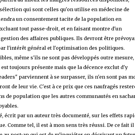
sélection qui sont celles qu'on utilise en médecine de
iendra un consentement tacite de la population en
xcluant tout passe-droit, et en faisant montre d'un
estion des affaires publiques. Ils devront être prévoya
r l'intérêt général et l'optimisation des politiques.
ibles, même s'ils ne sont pas développés outre mesure,
 est toujours présente mais que la décence exclut d'y
leaders" parviennent à se surpasser, ils n'en sont pas m
ront de leur vie. C'est à ce prix que ces naufragés reste
oins de population que les autres communautés en sacha
oyables.
é, écrit par un auteur très documenté, sur les effets rap
. Comme tel, il est à mon sens très réussi. De ce fait il
e au post-ap qui est de m'inquiéter en décrivant un futu