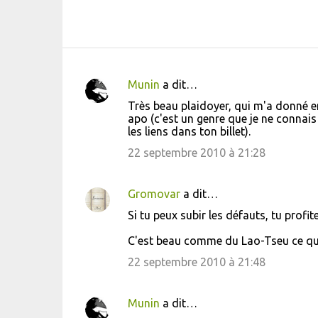
Munin
a dit…
C
Très beau plaidoyer, qui m'a donné env
o
apo (c'est un genre que je ne connais
les liens dans ton billet).
m
m
22 septembre 2010 à 21:28
e
n
Gromovar
a dit…
t
Si tu peux subir les défauts, tu profit
a
C'est beau comme du Lao-Tseu ce que 
i
22 septembre 2010 à 21:48
r
e
Munin
a dit…
s