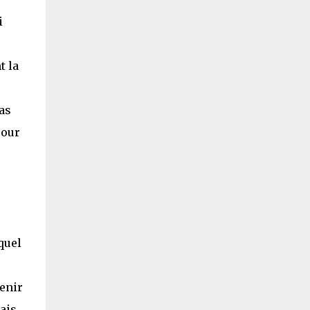
i
t la
pas
pour
e
quel
enir
ais