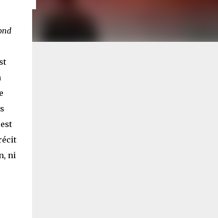
ond
st
a
e
rs
 est
récit
n, ni