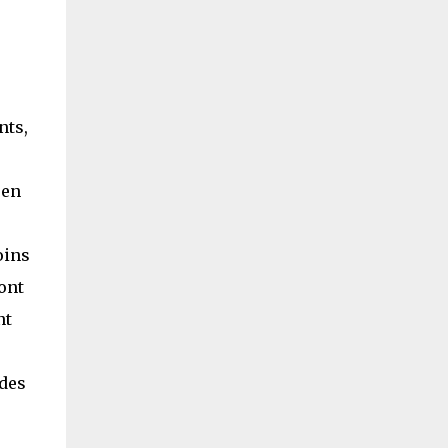
nts,
 en
oins
ront
nt
ides
r