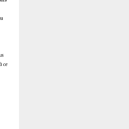
du
us
à ce