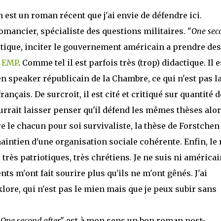
 est un roman récent que j'ai envie de défendre ici.
romancier, spécialiste des questions militaires. "
One sec
itique, inciter le gouvernement américain a prendre des
e EMP
. Comme tel il est parfois très (trop) didactique. Il e
en speaker républicain de la Chambre, ce qui n'est pas l
ançais. De surcroit, il est cité et critiqué sur quantité d
urrait laisser penser qu'il défend les mêmes thèses alo
e le chacun pour soi survivaliste, la thèse de Forstchen
aintien d'une organisation sociale cohérente. Enfin, le 
rès patriotiques, très chrétiens. Je ne suis ni américai
ts m'ont fait sourire plus qu'ils ne m'ont gênés. J'ai
lklore, qui n'est pas le mien mais que je peux subir sans
"
One second after
" est à mon sens un bon roman post-