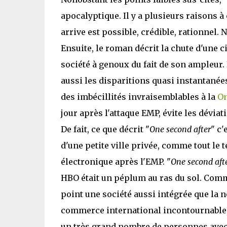
apocalyptique. Il y a plusieurs raisons à 
arrive est possible, crédible, rationne
Ensuite, le roman décrit la chute d'une c
société à genoux du fait de son ampleu
aussi les disparitions quasi instantanée
des imbécillités invraisemblables à la
On
jour après l'attaque EMP, évite les dévia
De fait, ce que décrit "
One second after
" c'
d'une petite ville privée, comme tout le 
électronique après l'EMP. "
One second aft
HBO était un péplum au ras du sol. Comme 
point une société aussi intégrée que la not
commerce international incontournable,
un très grand nombre de personnes avec u