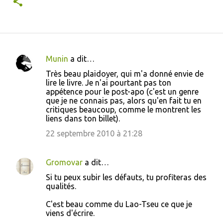
Munin
a dit…
C
Très beau plaidoyer, qui m'a donné envie de
o
lire le livre. Je n'ai pourtant pas ton
appétence pour le post-apo (c'est un genre
m
que je ne connais pas, alors qu'en fait tu en
m
critiques beaucoup, comme le montrent les
liens dans ton billet).
e
22 septembre 2010 à 21:28
n
t
a
Gromovar
a dit…
i
Si tu peux subir les défauts, tu profiteras des
qualités.
r
e
C'est beau comme du Lao-Tseu ce que je
viens d'écrire.
s